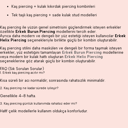
Kaş piercing + kulak kıkırdak piercing kombinleri
Tek taşlı kaş piercing + sade kulak stud modelleri
Kaş piercing ile yüzün genel simetrisini güçlendirmek isteyen erkekler
özellikle
Erkek Burun Piercing
modellerini tercih eder.
Ayrıca daha modern ve dengeli bir yüz estetiği isteyen kullanıcılar
Erkek
Helix Piercing
seçenekleriyle birlikte güçlü bir kombin oluşturabilir.
Kaş piercing stilini daha maskülen ve dengeli bir forma taşımak isteyen
erkekler, yüz estetiğini tamamlayan
Erkek Burun Piercing
modellerine
veya modern bir kulak hattı oluşturan
Erkek Helix Piercing
seçeneklerine göz atarak güçlü bir kombin oluşturabilir.
FAQ (Sık Sorulan Sorular)
1. Erkek kaş piercing acıtır mı?
Kısa süreli bir acı normaldir; sonrasında rahatsızlık minimaldir.
2. Kaş piercing ne kadar sürede iyileşir?
Genellikle 4–8 hafta.
3. Kaş piercing günlük kullanımda rahatsız eder mi?
Hafif çelik modellerle kullanım oldukça konforludur.