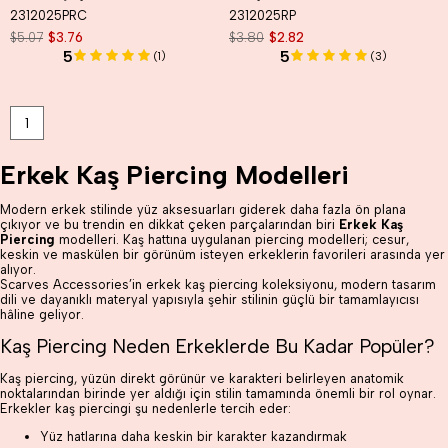
2312025PRC
2312025RP
$5.07
$3.76
$3.80
$2.82
5
5
(1)
(3)
1
Erkek Kaş Piercing Modelleri
Modern erkek stilinde yüz aksesuarları giderek daha fazla ön plana
çıkıyor ve bu trendin en dikkat çeken parçalarından biri
Erkek Kaş
Piercing
modelleri. Kaş hattına uygulanan piercing modelleri; cesur,
keskin ve maskülen bir görünüm isteyen erkeklerin favorileri arasında yer
alıyor.
Scarves Accessories’in erkek kaş piercing koleksiyonu, modern tasarım
dili ve dayanıklı materyal yapısıyla şehir stilinin güçlü bir tamamlayıcısı
hâline geliyor.
Kaş Piercing Neden Erkeklerde Bu Kadar Popüler?
Kaş piercing, yüzün direkt görünür ve karakteri belirleyen anatomik
noktalarından birinde yer aldığı için stilin tamamında önemli bir rol oynar.
Erkekler kaş piercingi şu nedenlerle tercih eder:
Yüz hatlarına daha keskin bir karakter kazandırmak