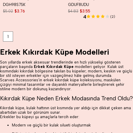
DGH98S7SK
GDUF8UDU
$5.02
$3.76
$4.83
$3.55
4
(2)
1
Erkek Kıkırdak Küpe Modelleri
Son yıllarda erkek aksesuar trendlerinde en hızlı yükselişi gösteren
parçaların başında
Erkek Kıkırdak Küpe
modelleri geliyor. Kulak üst
kısmındaki kıkırdak bölgesine takılan bu küpeler; modern, keskin ve güçlü
bir stil isteyen erkekler için vazgeçilmez hâle gelmiş durumda.
Scarves Accessories’in erkek kıkırdak küpe koleksiyonu, maskülen
çizgiyi minimal tasarımlar ve dayanıklı materyallerle birleştirerek şehir
stiline modern bir dokunuş kazandırıyor.
Kıkırdak Küpe Neden Erkek Modasında Trend Oldu?
Kıkırdak küpe, kulak hattının üst kısmında yer aldığı için dikkat çeken ama
abartıdan uzak bir görünüm sunar.
Erkekler bu küpeyi şu amaçlarla tercih eder:
Modern ve güçlü bir kulak silueti oluşturmak