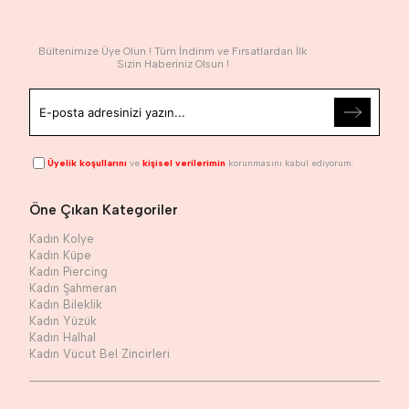
Bültenimize Üye Olun ! Tüm İndirim ve Fırsatlardan İlk
Sizin Haberiniz Olsun !
Üyelik koşullarını
ve
kişisel verilerimin
korunmasını kabul ediyorum.
Öne Çıkan Kategoriler
Kadın Kolye
Kadın Küpe
Kadın Piercing
Kadın Şahmeran
Kadın Bileklik
Kadın Yüzük
Kadın Halhal
Kadın Vücut Bel Zincirleri