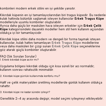
kombinleri modern erkek stilini en iyi şekilde yansıtır.
Kıkırdak küpenin en iyi tamamlayıcılarından biri tragus küpedir. Bu nedenle
kulak hattında bütünlük sağlamak isteyen kullanıcılar
Erkek Tragus Küpe
modelleriyle uyumlu kombinler oluşturabilir.
Ayrıca daha güçlü bir maskülen hava isteyen erkekler için
Erkek Çelik
Küpe
kategorisindeki dayanıklı modeller hem stil hem kullanım açısından
oldukça iyi bir tamamlayıcıdır.
Kıkırdak küpe stilini daha modern ve dengeli bir forma taşımak isteyen
kullanıcılar, kulak hattını tamamlayan
Erkek Tragus Küpe
modellerine
veya daha maskülen bir çizgi sunan
Erkek Çelik Küpe
seçeneklerine
göz atarak güçlü kombinler oluşturabilir.
FAQ (Sık Sorulan Sorular)
1. Erkek kıkırdak küpe acıtır mı?
Uygulama bölgesi kıkırdak olduğu için kısa süreli bir acı normaldir;
kullanım sonrası rahatsızlık minimaldir.
2. Kıkırdak küpe günlük kullanımda konforlu mu?
Hafif ve çelik materyalden üretilmiş modellerde günlük kullanım oldukça
rahattır.
3. Kıkırdak küpe ne kadar sürede iyileşir?
Genellikle 2–4 ay arasında değişir; model seçimi iyileşmeyi etkileyebilir.