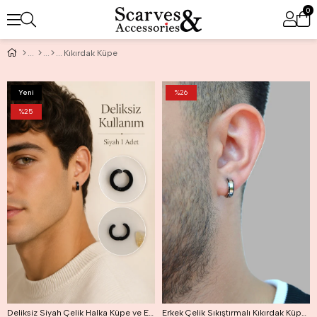
0
Kıkırdak Küpe
Yeni
%26
Ürün
%25
Deliksiz Siyah Çelik Halka Küpe ve Ear Cuff Sıkıştırmalı Erkek Küpe 1 Adet
Erkek Çelik Sıkıştırmalı Kıkırdak Küpesi Gri Siyah