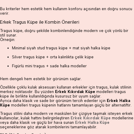
Bu kriterler hem estetik hem kullanım konforu açısından en doğru sonucu
verir.
Erkek Tragus Küpe ile Kombin Önerileri
Tragus küpe, doğru şekilde kombinlendiğinde modern ve çok yönlü bir
stil sunar.
Örneğin:
Minimal siyah stud tragus küpe + mat siyah halka küpe
Silver tragus küpe + orta kalınlıkta çelik küpe
Figürlü mini tragus + sade halka modeller
Hem dengeli hem estetik bir görünüm sağlar.
Özellikle çoklu kulak aksesuarı kullanan erkekler için tragus, kulak stilinin
merkez noktasıdır. Bu yüzden
Erkek Kıkırdak Küpe
modelleri tragus
küpe ile birlikte kullanıldığında kusursuz bir uyum sağlar.
Ayrıca daha klasik ve sade bir görünüm tercih edenler için
Erkek Halka
Küpe
modelleri tragus küpenin hatlarını tamamlayan güçlü bir alternatiftir.
Tragus stilini daha modern ve maskülen bir çizgiye taşımak isteyen erkek
kullanıcılar, kulak hattını belirginleştiren
Erkek Kıkırdak Küpe
modellerine
veya daha klasik ve güçlü bir hava sunan
Erkek Halka Küpe
seçeneklerine göz atarak kombinlerini tamamlayabilir.