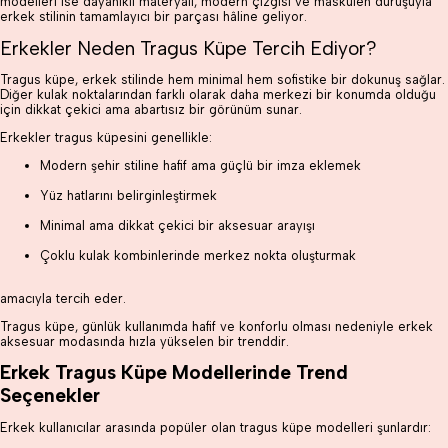
modelleri ise dayanıklı materyali, modern çizgisi ve maskülen duruşuyla
erkek stilinin tamamlayıcı bir parçası hâline geliyor.
Erkekler Neden Tragus Küpe Tercih Ediyor?
Tragus küpe, erkek stilinde hem minimal hem sofistike bir dokunuş sağlar.
Diğer kulak noktalarından farklı olarak daha merkezi bir konumda olduğu
için dikkat çekici ama abartısız bir görünüm sunar.
Erkekler tragus küpesini genellikle:
Modern şehir stiline hafif ama güçlü bir imza eklemek
Yüz hatlarını belirginleştirmek
Minimal ama dikkat çekici bir aksesuar arayışı
Çoklu kulak kombinlerinde merkez nokta oluşturmak
amacıyla tercih eder.
Tragus küpe, günlük kullanımda hafif ve konforlu olması nedeniyle erkek
aksesuar modasında hızla yükselen bir trenddir.
Erkek Tragus Küpe Modellerinde Trend
Seçenekler
Erkek kullanıcılar arasında popüler olan tragus küpe modelleri şunlardır: