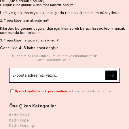
FAQ (Sık Sorulan Sorular)
1. Tragus küpe günlük kullanımda rahatsız eder mi?
Hafif ve çelik materyal kullanıldığında rahatsızlık minimum düzeydedir.
2. Tragus küpe takmak acıtır mı?
Kıkırdak bölgesine uygulandığı için kısa süreli bir acı hissedilebilir ancak
sonrasında konforludur.
3. Tragus küpe ne kadar sürede iyileşir?
Genellikle 4–8 hafta arası değişir.
Bültenimize Üye Olun ! Tüm İndirim ve Fırsatlardan İlk
Sizin Haberiniz Olsun !
Üyelik koşullarını
ve
kişisel verilerimin
korunmasını kabul ediyorum.
Öne Çıkan Kategoriler
Kadın Kolye
Kadın Küpe
Kadın Piercing