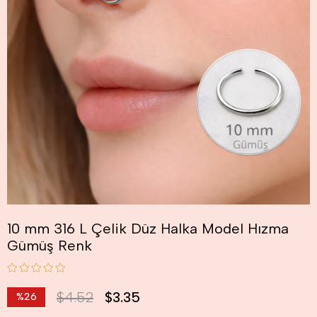
10 mm 316 L Çelik Düz Halka Model Hızma
Gümüş Renk
$4.52
$3.35
%
26
İndirim