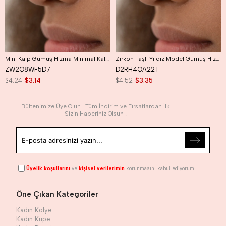
Mini Kalp Gümüş Hızma Minimal Kalpli Hızma
Zirkon Taşlı Yıldız Model Gümüş Hızma
ZW2Q8WF5D7
D2RH4QA22T
$4.24
$3.14
$4.52
$3.35
Bültenimize Üye Olun ! Tüm İndirim ve Fırsatlardan İlk
Sizin Haberiniz Olsun !
Üyelik koşullarını
ve
kişisel verilerimin
korunmasını kabul ediyorum.
Öne Çıkan Kategoriler
Kadın Kolye
Kadın Küpe