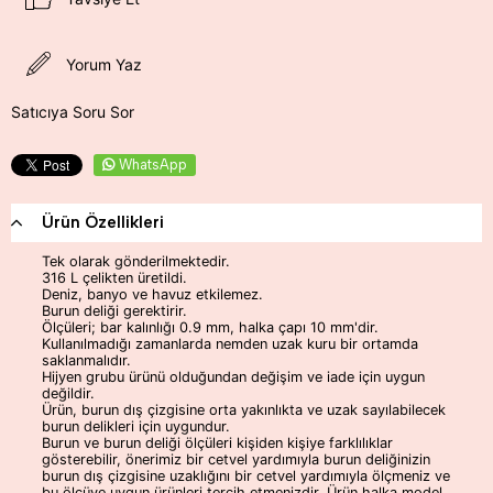
Yorum Yaz
Satıcıya Soru Sor
WhatsApp
Ürün Özellikleri
Tek olarak gönderilmektedir.
316 L çelikten üretildi.
Deniz, banyo ve havuz etkilemez.
Burun deliği gerektirir.
Ölçüleri; bar kalınlığı 0.9 mm, halka çapı 10 mm'dir.
Kullanılmadığı zamanlarda nemden uzak kuru bir ortamda
saklanmalıdır.
Hijyen grubu ürünü olduğundan değişim ve iade için uygun
değildir.
Ürün, burun dış çizgisine orta yakınlıkta ve uzak sayılabilecek
burun delikleri için uygundur.
Burun ve burun deliği ölçüleri kişiden kişiye farklılıklar
gösterebilir, önerimiz bir cetvel yardımıyla burun deliğinizin
burun dış çizgisine uzaklığını bir cetvel yardımıyla ölçmeniz ve
bu ölçüye uygun ürünleri tercih etmenizdir. Ürün halka model