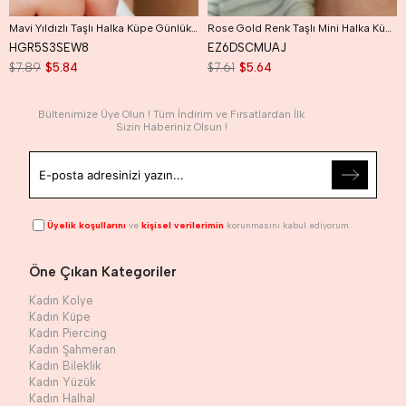
Mavi Yıldızlı Taşlı Halka Küpe Günlük Kullanıma Uygun Dayanıklı Küpe
Rose Gold Renk Taşlı Mini Halka Küpe Günlük Kullanıma Uygun Dayanıklı Küpe
HGR5S3SEW8
EZ6DSCMUAJ
$7.89
$5.84
$7.61
$5.64
Bültenimize Üye Olun ! Tüm İndirim ve Fırsatlardan İlk
Sizin Haberiniz Olsun !
Üyelik koşullarını
ve
kişisel verilerimin
korunmasını kabul ediyorum.
Öne Çıkan Kategoriler
Kadın Kolye
Kadın Küpe
Kadın Piercing
Kadın Şahmeran
Kadın Bileklik
Kadın Yüzük
Kadın Halhal