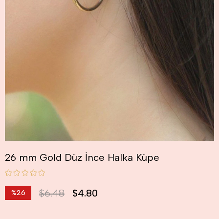
26 mm Gold Düz İnce Halka Küpe
$6.48
$4.80
%
26
İndirim