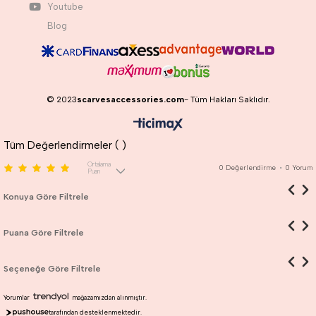
Youtube
Blog
© 2023
scarvesaccessories.com
- Tüm Hakları Saklıdır.
Tüm Değerlendirmeler (
)
Ortalama
0
Değerlendirme
•
0
Yorum
Puan
Konuya Göre Filtrele
Puana Göre Filtrele
Seçeneğe Göre Filtrele
Yorumlar
mağazamızdan alınmıştır.
tarafından desteklenmektedir.