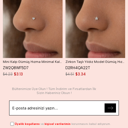
Mini Kalp Gümüş Hızma Minimal Kalpli Hızma
Zirkon Taşlı Yıldız Model Gümüş Hızma
ZW2Q8WF5D7
D2RH4QA22T
$4.23
$3.13
$4.51
$3.34
Bültenimize Üye Olun ! Tüm İndirim ve Fırsatlardan İlk
Sizin Haberiniz Olsun !
Üyelik koşullarını
ve
kişisel verilerimin
korunmasını kabul ediyorum.