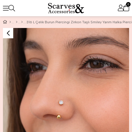
0
316 L Çelik Burun Piercingi Zirkon Taşlı Smiley Yarım Halka Pierc