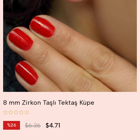
8 mm Zirkon Taşlı Tektaş Küpe
$6.36
$4.71
%
26
İndirim