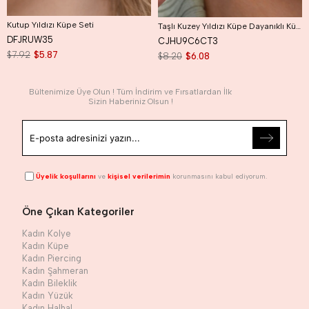
Kutup Yıldızı Küpe Seti
Taşlı Kuzey Yıldızı Küpe Dayanıklı Küpe Kutup Yıldızı Küpe
DFJRUW35
CJHU9C6CT3
$7.92
$5.87
$8.20
$6.08
Bültenimize Üye Olun ! Tüm İndirim ve Fırsatlardan İlk
Sizin Haberiniz Olsun !
Üyelik koşullarını
ve
kişisel verilerimin
korunmasını kabul ediyorum.
Öne Çıkan Kategoriler
Kadın Kolye
Kadın Küpe
Kadın Piercing
Kadın Şahmeran
Kadın Bileklik
Kadın Yüzük
Kadın Halhal