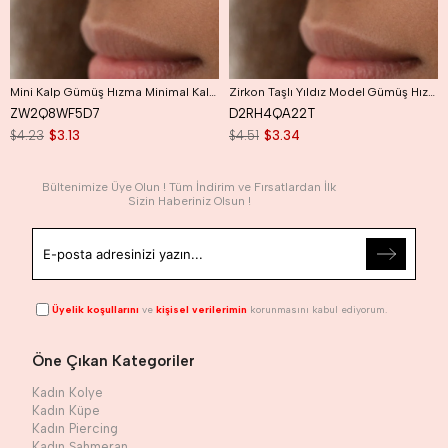
Mini Kalp Gümüş Hızma Minimal Kalpli Hızma
Zirkon Taşlı Yıldız Model Gümüş Hızma
ZW2Q8WF5D7
D2RH4QA22T
$4.23
$3.13
$4.51
$3.34
Bültenimize Üye Olun ! Tüm İndirim ve Fırsatlardan İlk
Sizin Haberiniz Olsun !
Üyelik koşullarını
ve
kişisel verilerimin
korunmasını kabul ediyorum.
Öne Çıkan Kategoriler
Kadın Kolye
Kadın Küpe
Kadın Piercing
Kadın Şahmeran