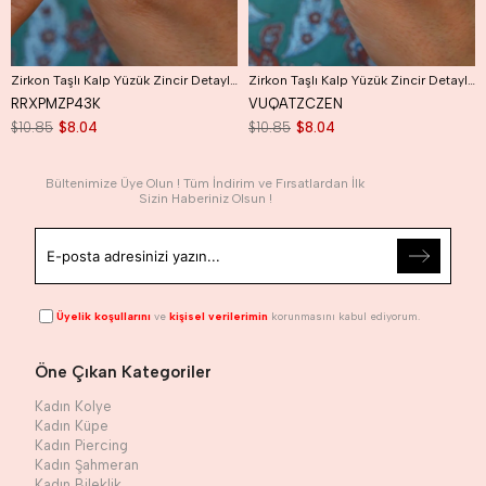
Zirkon Taşlı Kalp Yüzük Zincir Detaylı Kalp Model Yüzük Size 18
Zirkon Taşlı Kalp Yüzük Zincir Detaylı Kalp Model Yüzük Size 17
RRXPMZP43K
VUQATZCZEN
$10.85
$8.04
$10.85
$8.04
Bültenimize Üye Olun ! Tüm İndirim ve Fırsatlardan İlk
Sizin Haberiniz Olsun !
Üyelik koşullarını
ve
kişisel verilerimin
korunmasını kabul ediyorum.
Öne Çıkan Kategoriler
Kadın Kolye
Kadın Küpe
Kadın Piercing
Kadın Şahmeran
Kadın Bileklik