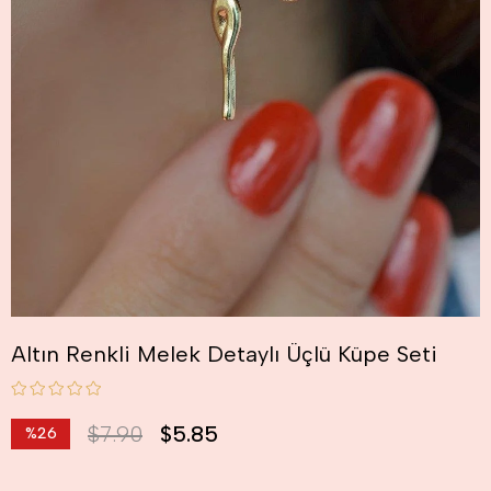
Altın Renkli Melek Detaylı Üçlü Küpe Seti
$7.90
$5.85
%
26
İndirim