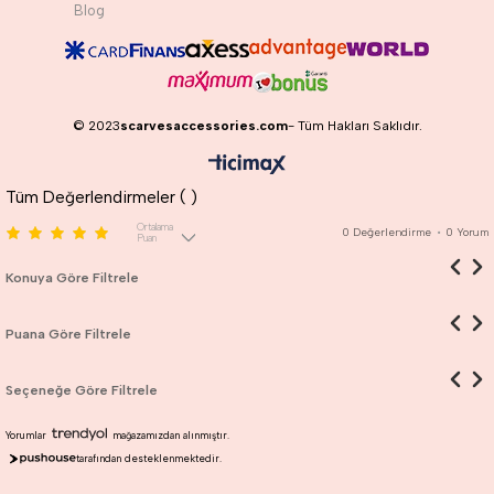
Blog
© 2023
scarvesaccessories.com
- Tüm Hakları Saklıdır.
Tüm Değerlendirmeler (
)
Ortalama
0
Değerlendirme
•
0
Yorum
Puan
Konuya Göre Filtrele
Puana Göre Filtrele
Seçeneğe Göre Filtrele
Yorumlar
mağazamızdan alınmıştır.
tarafından desteklenmektedir.