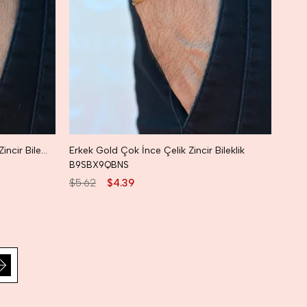
Erkek Silver Renk Çok İnce Çelik Zincir Bileklik
Erkek Gold Çok İnce Çelik Zincir Bileklik
B9SBX9QBNS
$5.62
$4.39