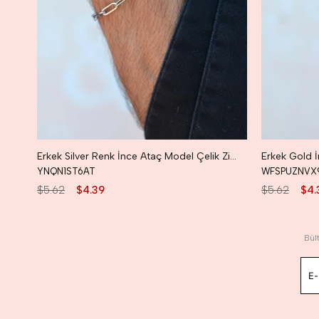
Erkek Silver Renk İnce Ataç Model Çelik Zincir Bileklik
YNQN1ST6AT
WFSPUZNVX
$5.62
$4.39
$5.62
$4.
Bül