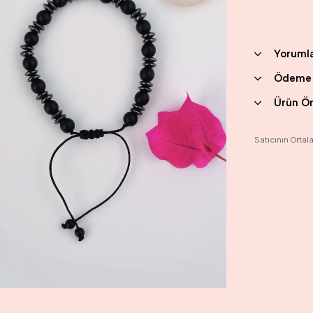
Yoruml
Ödeme 
Ürün Ön
Satıcının Orta