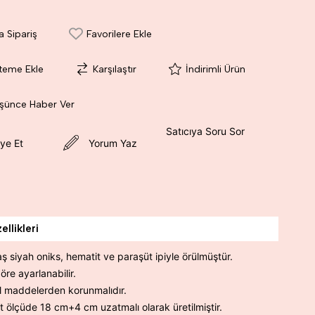
a Sipariş
Favorilere Ekle
steme Ekle
Karşılaştır
İndirimli Ürün
üşünce Haber Ver
Satıcıya Soru Sor
ye Et
Yorum Yaz
llikleri
aş siyah oniks, hematit ve paraşüt ipiyle örülmüştür.
öre ayarlanabilir.
 maddelerden korunmalıdır.
t ölçüde 18 cm+4 cm uzatmalı olarak üretilmiştir.