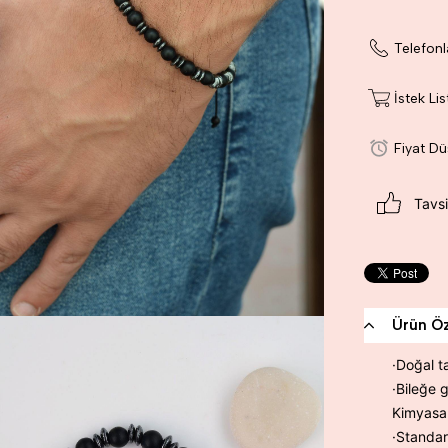
Telefonl
İstek Li
Fiyat D
Tavsi
Ürün Öze
·Doğal t
·Bileğe g
Kimyasal
·Standar