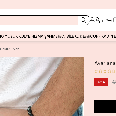
Üye Girişi
NG
YÜZÜK
KOLYE
HIZMA
ŞAHMERAN
BİLEKLİK
EARCUFF
KADIN
ileklik Siyah
Ayarlanab
$
%
24
İndirim