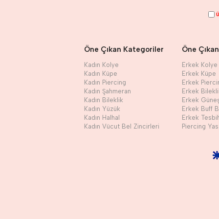
Ü
Öne Çıkan Kategoriler
Öne Çıkan
Kadın Kolye
Erkek Kolye
Kadın Küpe
Erkek Küpe
Kadın Piercing
Erkek Pierci
Kadın Şahmeran
Erkek Bilekl
Kadın Bileklik
Erkek Güne
Kadın Yüzük
Erkek Buff 
Kadın Halhal
Erkek Tesbi
Kadın Vücut Bel Zincirleri
Piercing Yast