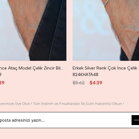
Erkek Gold İnce Ataç Model Çelik Zincir Bileklik
9
824KHATA48
39
$5.62
$4.39
tenimize Üye Olun ! Tüm İndirim ve Fırsatlardan İlk Sizin Haberiniz Olsun !