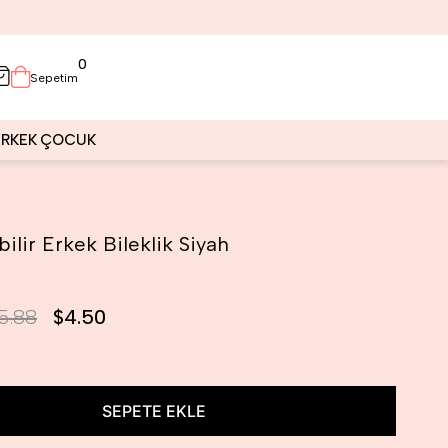
0
Sepetim
ERKEK
ÇOCUK
ilir Erkek Bileklik Siyah
5.88
$4.50