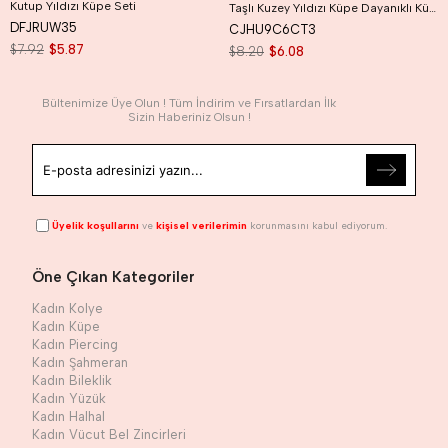
Kutup Yıldızı Küpe Seti
Taşlı Kuzey Yıldızı Küpe Dayanıklı Küpe Kutup Yıldızı Küpe
DFJRUW35
CJHU9C6CT3
$7.92
$5.87
$8.20
$6.08
Bültenimize Üye Olun ! Tüm İndirim ve Fırsatlardan İlk
Sizin Haberiniz Olsun !
Üyelik koşullarını
ve
kişisel verilerimin
korunmasını kabul ediyorum.
Öne Çıkan Kategoriler
Kadın Kolye
Kadın Küpe
Kadın Piercing
Kadın Şahmeran
Kadın Bileklik
Kadın Yüzük
Kadın Halhal
Kadın Vücut Bel Zincirleri