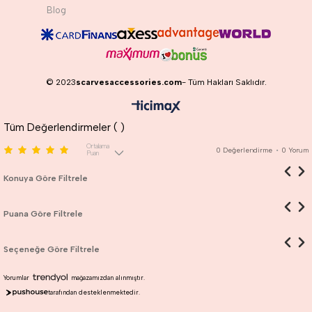
Blog
© 2023
scarvesaccessories.com
- Tüm Hakları Saklıdır.
Tüm Değerlendirmeler (
)
Ortalama
0
Değerlendirme
•
0
Yorum
Puan
Konuya Göre Filtrele
Puana Göre Filtrele
Seçeneğe Göre Filtrele
Yorumlar
mağazamızdan alınmıştır.
tarafından desteklenmektedir.