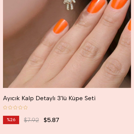
Ayıcık Kalp Detaylı 3'lü Küpe Seti
$7.92
$5.87
%
26
İndirim