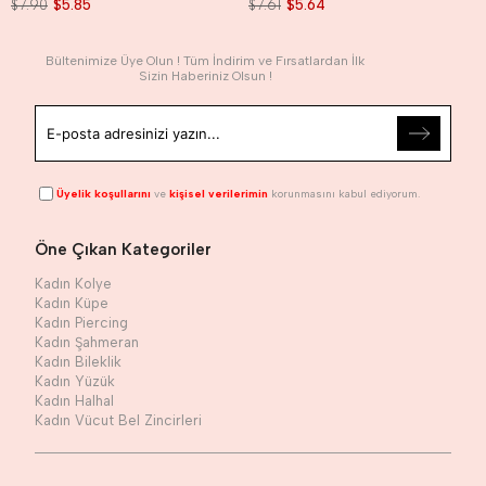
$7.90
$5.85
$7.61
$5.64
Bültenimize Üye Olun ! Tüm İndirim ve Fırsatlardan İlk
Sizin Haberiniz Olsun !
Üyelik koşullarını
ve
kişisel verilerimin
korunmasını kabul ediyorum.
Öne Çıkan Kategoriler
Kadın Kolye
Kadın Küpe
Kadın Piercing
Kadın Şahmeran
Kadın Bileklik
Kadın Yüzük
Kadın Halhal
Kadın Vücut Bel Zincirleri