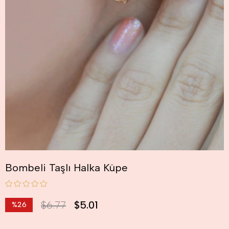
Bombeli Taşlı Halka Küpe
$6.77
$5.01
%
26
İndirim