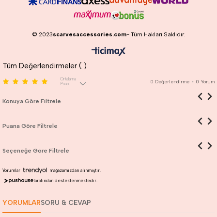
© 2023
scarvesaccessories.com
- Tüm Hakları Saklıdır.
Tüm Değerlendirmeler (
)
Ortalama
0
Değerlendirme
•
0
Yorum
Puan
Konuya Göre Filtrele
Puana Göre Filtrele
Seçeneğe Göre Filtrele
Yorumlar
mağazamızdan alınmıştır.
tarafından desteklenmektedir.
YORUMLAR
SORU & CEVAP