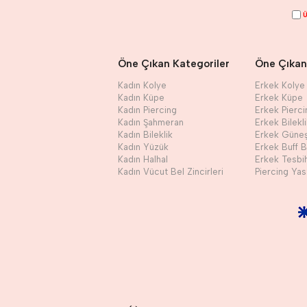
Ü
Öne Çıkan Kategoriler
Öne Çıkan
Kadın Kolye
Erkek Kolye
Kadın Küpe
Erkek Küpe
Kadın Piercing
Erkek Pierci
Kadın Şahmeran
Erkek Bilekl
Kadın Bileklik
Erkek Güne
Kadın Yüzük
Erkek Buff 
Kadın Halhal
Erkek Tesbi
Kadın Vücut Bel Zincirleri
Piercing Yast