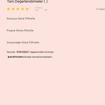
Tüm Değerlendirmeler (
)
Ortalama
0
Değer
Puan
Konuya Göre Filtrele
Puana Göre Filtrele
Seçeneğe Göre Filtrele
Yorumlar
mağazamızdan alınmıştır.
tarafından desteklenmektedir.