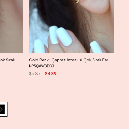
Gümüş Renkli Çapraz Atmalı X Çok Sıralı Earcuff Kıkırdak Küpesi
Gold Renkli Çapraz Atmalı X Çok Sıralı Earcuff Kıkırdak Küpesi
NP5QAW3D33
$5.87
$4.39