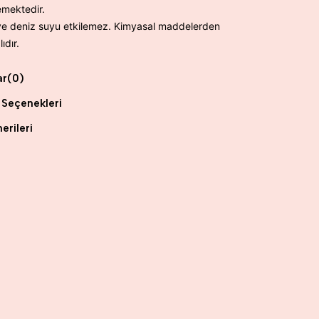
mektedir.
ve deniz suyu etkilemez. Kimyasal maddelerden
ıdır.
ar
(0)
Seçenekleri
erileri