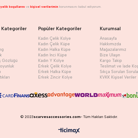
yelik koşullarını
ve
kişisel verilerimin
korunmasını kabul ediyorum.
 Kategoriler
Popüler Kategoriler
Kurumsal
Kadın Çelik Kolye
Anasayfa
Kadın Çelik Küpe
Hakkımızda
ng
Kadın Halka Küpe
Mağazalarımız
ik
Kadın İnci Küpe
Bize Ulaşın
ş Gözlüğü
Kadın Y Kolye
Kargo Takip
Boyunluk
Erkek Çelik Kolye
Teslimat ve İade Koş
h
Erkek Halka Küpe
Sıkça Sorulan Sorula
ıkları
Erkek Zincir Kolye
KVKK Kişisel Veriler
© 2023
scarvesaccessories.com
- Tüm Hakları Saklıdır.