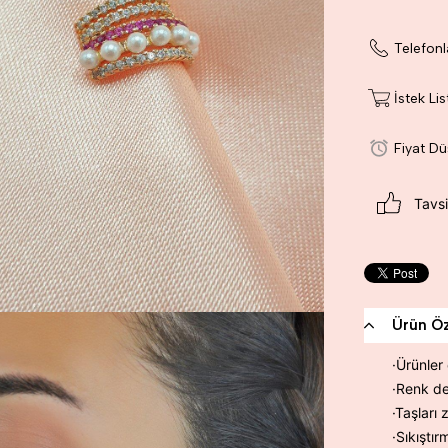
Telefonl
İstek Li
Fiyat D
Tavsi
Ürün Öze
·Ürünler 
·Renk de
·Taşları 
·Sıkıştır