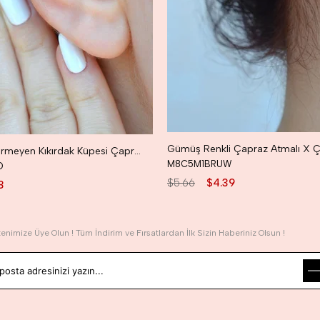
Delik Gerektirmeyen Kıkırdak Küpesi Çapraz Model Earcuff Gold Renk
M8C5M1BRUW
D
$5.66
$4.39
8
tenimize Üye Olun ! Tüm İndirim ve Fırsatlardan İlk Sizin Haberiniz Olsun !