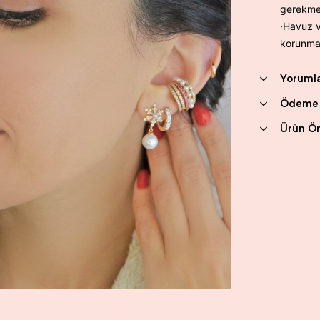
gerekme
·Havuz 
korunmal
Yoruml
Ödeme 
Ürün Ön