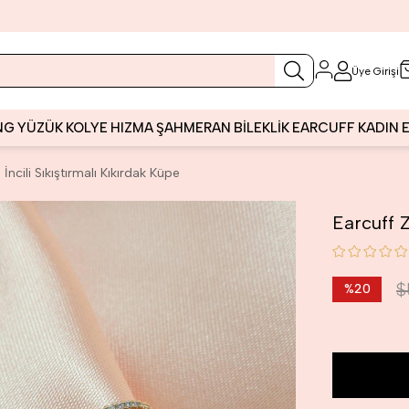
Üye Girişi
NG
YÜZÜK
KOLYE
HIZMA
ŞAHMERAN
BİLEKLİK
EARCUFF
KADIN
 İncili Sıkıştırmalı Kıkırdak Küpe
Earcuff Z
$
%
20
İndirim