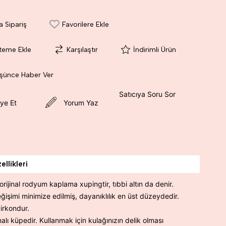
a Sipariş
Favorilere Ekle
steme Ekle
Karşılaştır
İndirimli Ürün
üşünce Haber Ver
Satıcıya Soru Sor
ye Et
Yorum Yaz
llikleri
orijinal rodyum kaplama xupingtir, tıbbi altın da denir.
ğişimi minimize edilmiş, dayanıklılık en üst düzeydedir.
zirkondur.
malı küpedir. Kullanmak için kulağınızın delik olması