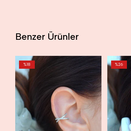
Benzer Ürünler
%18
%26