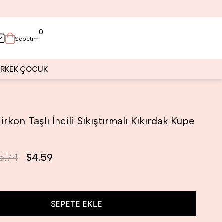
0
Sepetim
ERKEK
ÇOCUK
irkon Taşlı İncili Sıkıştırmalı Kıkırdak Küpe
5.74
$4.59