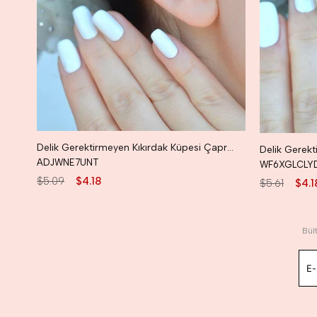
Delik Gerektirmeyen Kıkırdak Küpesi Çapraz Model Earcuff Gümüş Renk
ADJWNE7UNT
WF6XGLCLY
$5.09
$4.18
$5.61
$4.1
Bül