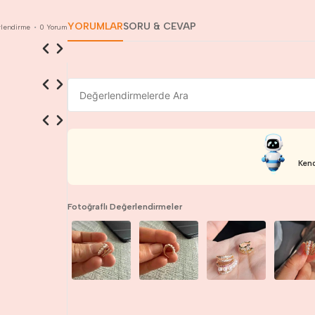
YORUMLAR
SORU & CEVAP
lendirme
•
0
Yorum
Kend
Fotoğraflı Değerlendirmeler