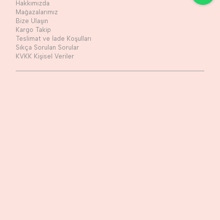
Hakkımızda
Mağazalarımız
Bize Ulaşın
Kargo Takip
Teslimat ve İade Koşulları
Sıkça Sorulan Sorular
KVKK Kişisel Veriler
Sosyal Medya
Facebook
Twitter
Instagram
Youtube
Blog