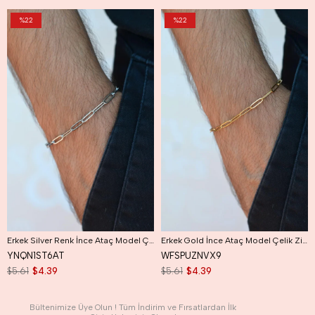
%22
%22
Erkek Silver Renk İnce Ataç Model Çelik Zincir Bileklik
Erkek Gold İnce Ataç Model Çelik Zincir Bileklik
YNQN1ST6AT
WFSPUZNVX9
$5.61
$4.39
$5.61
$4.39
Bültenimize Üye Olun ! Tüm İndirim ve Fırsatlardan İlk