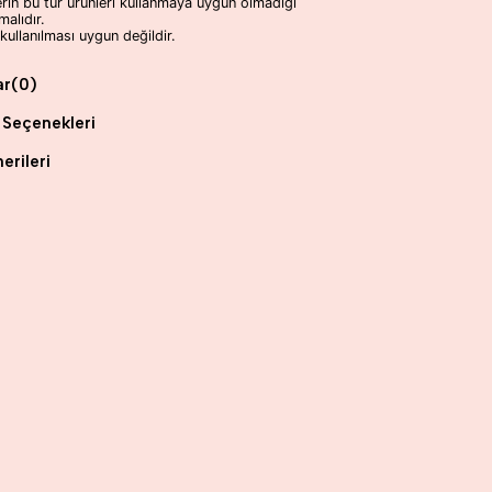
erin bu tür ürünleri kullanmaya uygun olmadığı
alıdır.
ullanılması uygun değildir.
ar
(0)
Seçenekleri
erileri