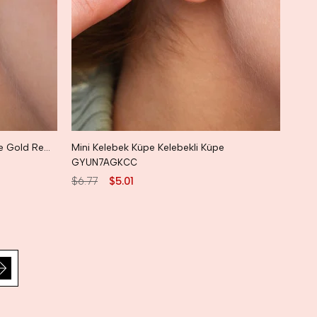
Taşlı Minicik Küpe Mini Kalpli Küpe Gold Renk
Mini Kelebek Küpe Kelebekli Küpe
GYUN7AGKCC
$6.77
$5.01