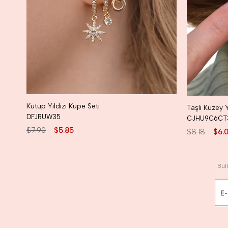
Kutup Yıldızı Küpe Seti
DFJRUW35
CJHU9C6CT
$7.90
$5.85
$8.18
$6.
Bül