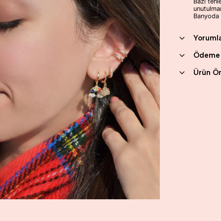
Bazı tenl
unutulmam
Banyoda k
Yoruml
Ödeme 
Ürün Ön