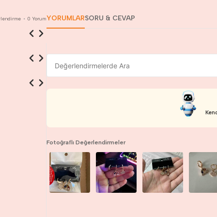
YORUMLAR
SORU & CEVAP
lendirme
•
0
Yorum
Kend
Fotoğraflı Değerlendirmeler