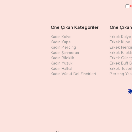
Ü
Öne Çıkan Kategoriler
Öne Çıkan
Kadın Kolye
Erkek Kolye
Kadın Küpe
Erkek Küpe
Kadın Piercing
Erkek Pierci
Kadın Şahmeran
Erkek Bilekl
Kadın Bileklik
Erkek Güne
Kadın Yüzük
Erkek Buff 
Kadın Halhal
Erkek Tesbi
Kadın Vücut Bel Zincirleri
Piercing Yast