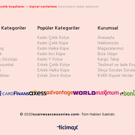
yelik koşullarını
ve
kişisel verilerimin
korunmasını kabul ediyorum.
 Kategoriler
Popüler Kategoriler
Kurumsal
Kadın Çelik Kolye
Anasayfa
Kadın Çelik Küpe
Hakkımızda
ng
Kadın Halka Küpe
Mağazalarımız
ik
Kadın İnci Küpe
Bize Ulaşın
ş Gözlüğü
Kadın Y Kolye
Kargo Takip
Boyunluk
Erkek Çelik Kolye
Teslimat ve İade Koş
h
Erkek Halka Küpe
Sıkça Sorulan Sorula
ıkları
Erkek Zincir Kolye
KVKK Kişisel Veriler
© 2023
scarvesaccessories.com
- Tüm Hakları Saklıdır.