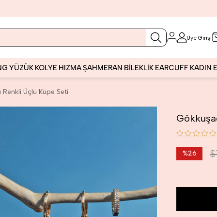
Üye Girişi
NG
YÜZÜK
KOLYE
HIZMA
ŞAHMERAN
BİLEKLİK
EARCUFF
KADIN
 Renkli Üçlü Küpe Seti
Gökkuşağ
$
%
26
İndirim