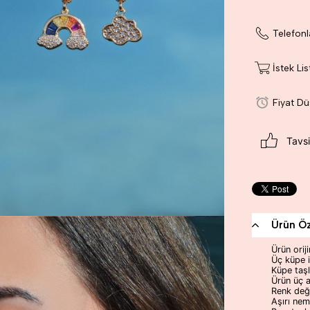
Telefonl
İstek Li
Fiyat D
Tavsi
Ürün Öze
Ürün orij
Üç küpe i
Küpe taşl
Ürün üç a
Renk deği
Aşırı ne