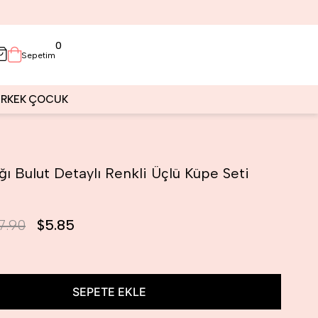
0
Sepetim
ERKEK
ÇOCUK
ı Bulut Detaylı Renkli Üçlü Küpe Seti
7.90
$5.85