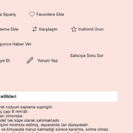
a Sipariş
Favorilere Ekle
steme Ekle
Karşılaştır
İndirimli Ürün
üşünce Haber Ver
Satıcıya Soru Sor
ye Et
Yorum Yaz
llikleri
inal rodyum kaplama xupingtir.
ç çapı 8 mm'dir.
arı zirkondur.
det tek küpe olarak satılmaktadır.
şimi minimize edilmiş, dayanıklılık üst düzeydedir.
m ve kimyasala maruz kalmadığı sürece kararma, solma olmaz.