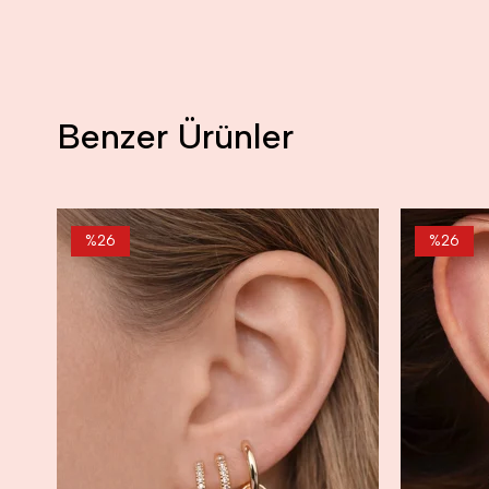
Benzer Ürünler
%26
%26