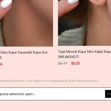
Taşlı Kuzey Yıldızı Küpe Dayanıklı Küpe Kutup Yıldızı Küpe
SNRJMGXG71
3
$6.77
$5.01
06
tenimize Üye Olun ! Tüm İndirim ve Fırsatlardan İlk Sizin Haberiniz Olsun !