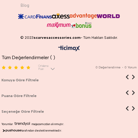
Blog
© 2023
scarvesaccessories.com
- Tüm Hakları Saklıdır.
Tüm Değerlendirmeler (
)
Ortalama
0
Değerlendirme
•
0
Yorum
Puan
Konuya Göre Filtrele
Puana Göre Filtrele
Seçeneğe Göre Filtrele
Yorumlar
mağazamızdan alınmıştır.
tarafından desteklenmektedir.