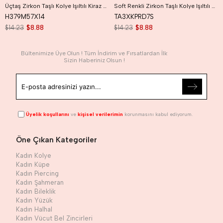
Üçtaş Zirkon Taşlı Kolye Işıltılı Kiraz Kolye
Soft Renkli Zirkon Taşlı Kolye Işıltılı Soft Renk Kiraz Kolye
H379M57X14
TA3XKPRD7S
$14.23
$8.88
$14.23
$8.88
Bültenimize Üye Olun ! Tüm İndirim ve Fırsatlardan İlk
Sizin Haberiniz Olsun !
Üyelik koşullarını
ve
kişisel verilerimin
korunmasını kabul ediyorum.
Öne Çıkan Kategoriler
Kadın Kolye
Kadın Küpe
Kadın Piercing
Kadın Şahmeran
Kadın Bileklik
Kadın Yüzük
Kadın Halhal
Kadın Vücut Bel Zincirleri