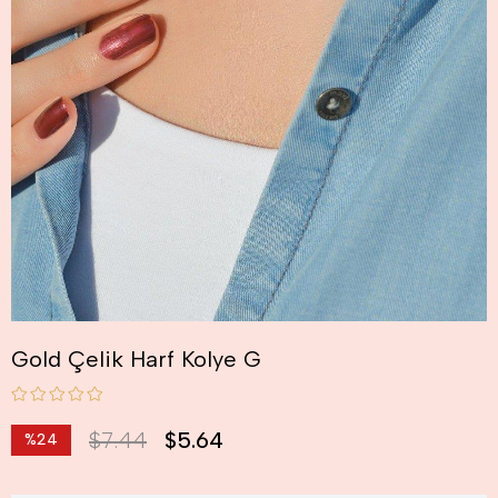
Gold Çelik Harf Kolye G
$7.44
$5.64
%
24
İndirim