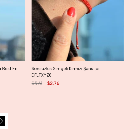
Sonsuzluk Simgeli Kırmızı Şans İpi Best Friend Bilekliği 2 Adet
Sonsuzluk Simgeli Kırmızı Şans İpi
DFLTXYZ8
$5.61
$3.76