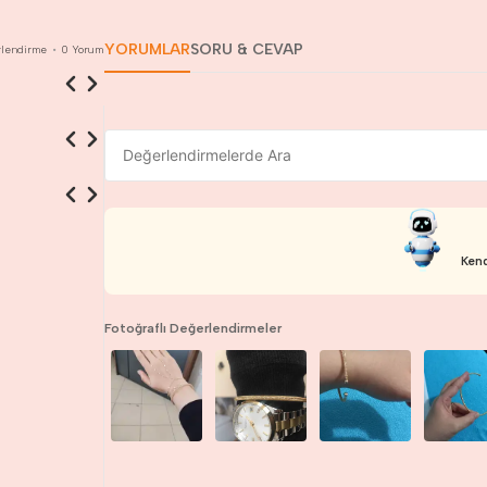
YORUMLAR
SORU & CEVAP
lendirme
•
0
Yorum
Kend
Fotoğraflı Değerlendirmeler