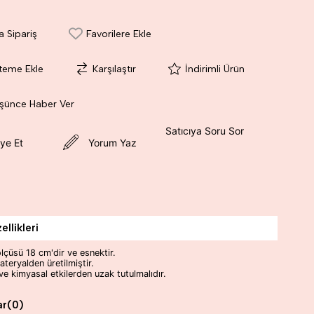
a Sipariş
Favorilere Ekle
steme Ekle
Karşılaştır
İndirimli Ürün
üşünce Haber Ver
Satıcıya Soru Sor
ye Et
Yorum Yaz
llikleri
lçüsü 18 cm'dir ve esnektir.
ateryalden üretilmiştir.
e kimyasal etkilerden uzak tutulmalıdır.
ar
(0)