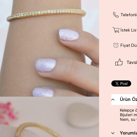
Telefonl
İstek Li
Fiyat D
Tavsi
Ürün Öze
Kelepçe ö
Bijuteri m
Nem, su v
Yoruml