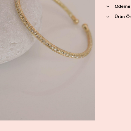
Ödeme 
Ürün Ön