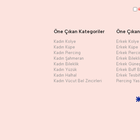
Ü
Öne Çıkan Kategoriler
Öne Çıkan
Kadın Kolye
Erkek Kolye
Kadın Küpe
Erkek Küpe
Kadın Piercing
Erkek Pierci
Kadın Şahmeran
Erkek Bilekl
Kadın Bileklik
Erkek Güne
Kadın Yüzük
Erkek Buff 
Kadın Halhal
Erkek Tesbi
Kadın Vücut Bel Zincirleri
Piercing Yast