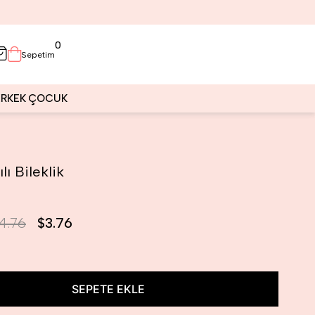
0
Sepetim
ERKEK
ÇOCUK
ılı Bileklik
4.76
$3.76