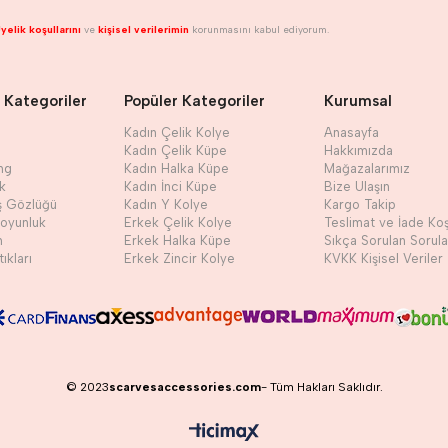
yelik koşullarını
ve
kişisel verilerimin
korunmasını kabul ediyorum.
 Kategoriler
Popüler Kategoriler
Kurumsal
Kadın Çelik Kolye
Anasayfa
Kadın Çelik Küpe
Hakkımızda
ng
Kadın Halka Küpe
Mağazalarımız
ik
Kadın İnci Küpe
Bize Ulaşın
ş Gözlüğü
Kadın Y Kolye
Kargo Takip
Boyunluk
Erkek Çelik Kolye
Teslimat ve İade Koş
h
Erkek Halka Küpe
Sıkça Sorulan Sorula
ıkları
Erkek Zincir Kolye
KVKK Kişisel Veriler
© 2023
scarvesaccessories.com
- Tüm Hakları Saklıdır.