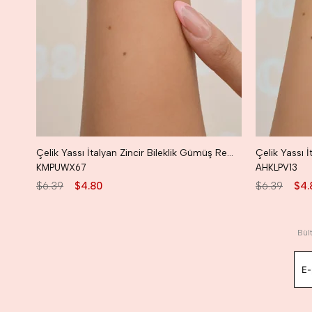
Çelik Yassı İtalyan Zincir Bileklik Gümüş Renkli
Çelik Yassı İ
KMPUWX67
AHKLPV13
$6.39
$4.80
$6.39
$4.
Bül