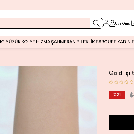
Üye Girişi
NG
YÜZÜK
KOLYE
HIZMA
ŞAHMERAN
BİLEKLİK
EARCUFF
KADIN
Gold Işılt
$
%
21
İndirim