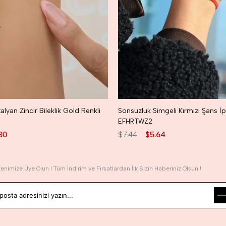
talyan Zincir Bileklik Gold Renkli
EFHRTWZ2
80
$7.44
$5.64
tenimize Üye Olun ! Tüm İndirim ve Fırsatlardan İlk Sizin Haberiniz Olsun !