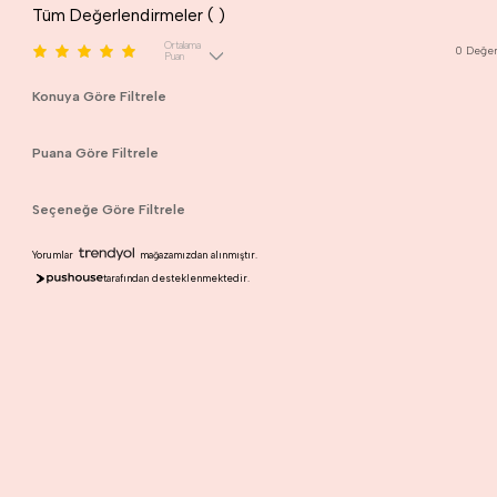
Tüm Değerlendirmeler (
)
Ortalama
0
Değer
Puan
Konuya Göre Filtrele
Puana Göre Filtrele
Seçeneğe Göre Filtrele
Yorumlar
mağazamızdan alınmıştır.
tarafından desteklenmektedir.