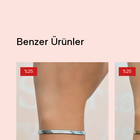
Benzer Ürünler
%25
%25