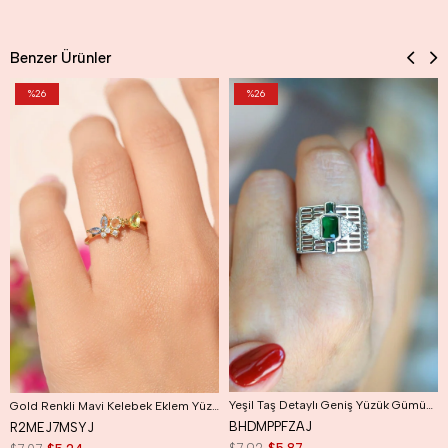
Benzer Ürünler
%26
%26
Yeşil Taş Detaylı Geniş Yüzük Gümüş Renk Ayarlanabilir Retro Yüzük
Gold Renkli Mavi Kelebek Eklem Yüzüğü Mavi Kelebek Yüzük
BHDMPPFZAJ
R2MEJ7MSYJ