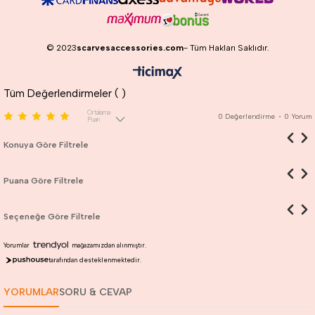
© 2023
scarvesaccessories.com
- Tüm Hakları Saklıdır.
Tüm Değerlendirmeler (
)
Ortalama
0
Değerlendirme
•
0
Yorum
Puan
Konuya Göre Filtrele
Puana Göre Filtrele
Seçeneğe Göre Filtrele
Yorumlar
mağazamızdan alınmıştır.
tarafından desteklenmektedir.
YORUMLAR
SORU & CEVAP