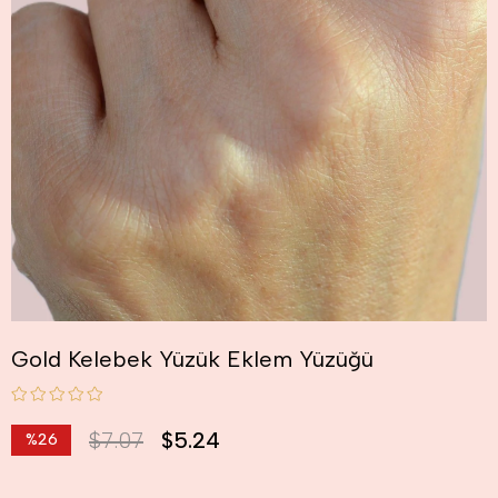
Gold Kelebek Yüzük Eklem Yüzüğü
$7.07
$5.24
%
26
İndirim