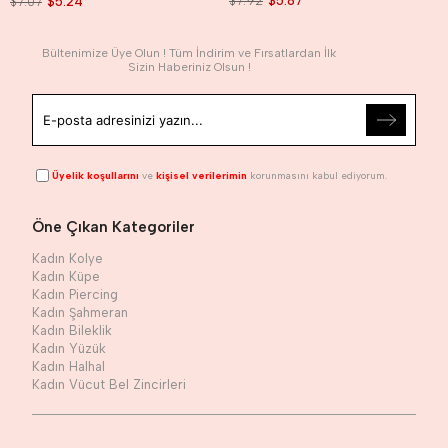
$7.92
$5.87
$7.07
$5.24
Bültenimize Üye Olun ! Tüm İndirim ve Fırsatlardan İlk
Sizin Haberiniz Olsun !
Üyelik koşullarını
ve
kişisel verilerimin
korunmasını kabul ediyorum.
Öne Çıkan Kategoriler
Kadın Kolye
Kadın Küpe
Kadın Piercing
Kadın Şahmeran
Kadın Bileklik
Kadın Yüzük
Kadın Halhal
Kadın Vücut Bel Zincirleri