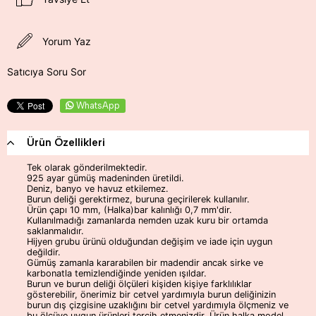
Yorum Yaz
Satıcıya Soru Sor
WhatsApp
Ürün Özellikleri
Tek olarak gönderilmektedir.
925 ayar gümüş madeninden üretildi.
Deniz, banyo ve havuz etkilemez.
Burun deliği gerektirmez, buruna geçirilerek kullanılır.
Ürün çapı 10 mm, (Halka)bar kalınlığı 0,7 mm'dir.
Kullanılmadığı zamanlarda nemden uzak kuru bir ortamda
saklanmalıdır.
Hijyen grubu ürünü olduğundan değişim ve iade için uygun
değildir.
Gümüş zamanla kararabilen bir madendir ancak sirke ve
karbonatla temizlendiğinde yeniden ışıldar.
Burun ve burun deliği ölçüleri kişiden kişiye farklılıklar
gösterebilir, önerimiz bir cetvel yardımıyla burun deliğinizin
burun dış çizgisine uzaklığını bir cetvel yardımıyla ölçmeniz ve
bu ölçüye uygun ürünleri tercih etmenizdir. Ürün halka model