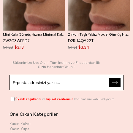
Mini Kalp Gümüş Hızma Minimal Kalpli Hızma
Zirkon Taşlı Yıldız Model Gümüş Hızma
ZW2Q8WF5D7
D2RH4QA22T
$4.23
$3.13
$4.51
$3.34
Bültenimize Üye Olun ! Tüm İndirim ve Fırsatlardan İlk
Sizin Haberiniz Olsun !
Üyelik koşullarını
ve
kişisel verilerimin
korunmasını kabul ediyorum.
Öne Çıkan Kategoriler
Kadın Kolye
Kadın Küpe