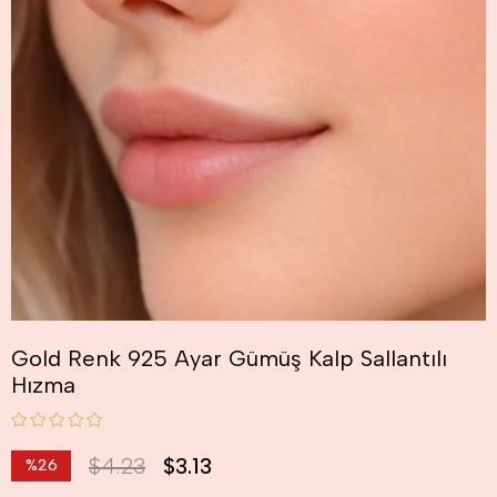
Gold Renk 925 Ayar Gümüş Kalp Sallantılı
Hızma
$4.23
$3.13
%
26
İndirim