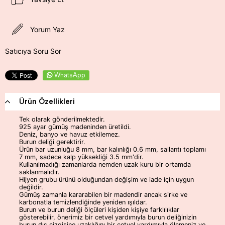
Yorum Yaz
Satıcıya Soru Sor
WhatsApp
Ürün Özellikleri
Tek olarak gönderilmektedir.
925 ayar gümüş madeninden üretildi.
Deniz, banyo ve havuz etkilemez.
Burun deliği gerektirir.
Ürün bar uzunluğu 8 mm, bar kalınlığı 0.6 mm, sallantı toplamı
7 mm, sadece kalp yüksekliği 3.5 mm'dir.
Kullanılmadığı zamanlarda nemden uzak kuru bir ortamda
saklanmalıdır.
Hijyen grubu ürünü olduğundan değişim ve iade için uygun
değildir.
Gümüş zamanla kararabilen bir madendir ancak sirke ve
karbonatla temizlendiğinde yeniden ışıldar.
Burun ve burun deliği ölçüleri kişiden kişiye farklılıklar
gösterebilir, önerimiz bir cetvel yardımıyla burun deliğinizin
burun dış çizgisine uzaklığını bir cetvel yardımıyla ölçmeniz ve