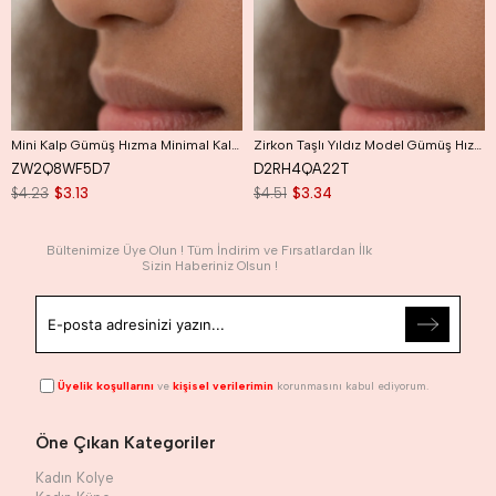
Mini Kalp Gümüş Hızma Minimal Kalpli Hızma
Zirkon Taşlı Yıldız Model Gümüş Hızma
ZW2Q8WF5D7
D2RH4QA22T
$4.23
$3.13
$4.51
$3.34
Bültenimize Üye Olun ! Tüm İndirim ve Fırsatlardan İlk
Sizin Haberiniz Olsun !
Üyelik koşullarını
ve
kişisel verilerimin
korunmasını kabul ediyorum.
Öne Çıkan Kategoriler
Kadın Kolye