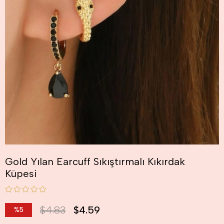
Gold Yılan Earcuff Sıkıştırmalı Kıkırdak
Küpesi
$4.83
$4.59
%
5
İndirim