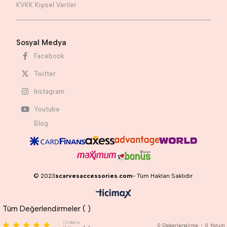
KVKK Kişisel Veriler
Sosyal Medya
Facebook
Twitter
Instagram
Youtube
Blog
© 2023
scarvesaccessories.com
- Tüm Hakları Saklıdır.
Tüm Değerlendirmeler (
)
Ortalama
0
Değerlendirme
•
0
Yorum