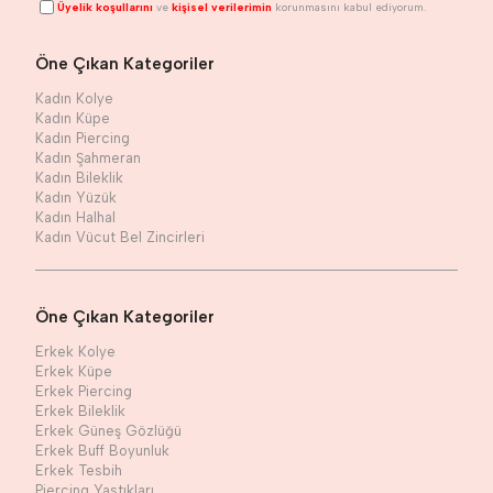
Üyelik koşullarını
ve
kişisel verilerimin
korunmasını kabul ediyorum.
Öne Çıkan Kategoriler
Kadın Kolye
Kadın Küpe
Kadın Piercing
Kadın Şahmeran
Kadın Bileklik
Kadın Yüzük
Kadın Halhal
Kadın Vücut Bel Zincirleri
Öne Çıkan Kategoriler
Erkek Kolye
Erkek Küpe
Erkek Piercing
Erkek Bileklik
Erkek Güneş Gözlüğü
Erkek Buff Boyunluk
Erkek Tesbih
Piercing Yastıkları