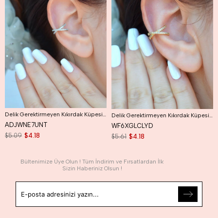
Delik Gerektirmeyen Kıkırdak Küpesi Çapraz Model Earcuff Gümüş Renk
Delik Gerektirmeyen Kıkırdak Küpesi Çapraz Model Earcuff Gold Renk
ADJWNE7UNT
WF6XGLCLYD
$5.09
$4.18
$5.61
$4.18
Bültenimize Üye Olun ! Tüm İndirim ve Fırsatlardan İlk
Sizin Haberiniz Olsun !