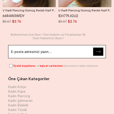
V Harfi Piercing Gümüş Renkli Harf Piercing V
U Harfi Piercing Gümüş Renkli Harf Piercing U
66R4W3W1DY
1EH779JGU2
$5.07
$3.76
$5.07
$3.76
Bültenimize Üye Olun ! Tüm İndirim ve Fırsatlardan İlk
Sizin Haberiniz Olsun !
Üyelik koşullarını
ve
kişisel verilerimin
korunmasını kabul ediyorum.
Öne Çıkan Kategoriler
Kadın Kolye
Kadın Küpe
Kadın Piercing
Kadın Şahmeran
Kadın Bileklik
Kadın Yüzük