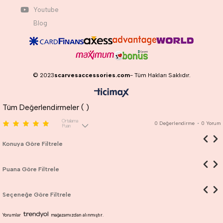
Youtube
Blog
© 2023
scarvesaccessories.com
- Tüm Hakları Saklıdır.
Tüm Değerlendirmeler (
)
Ortalama
0
Değerlendirme
•
0
Yorum
Puan
Konuya Göre Filtrele
Puana Göre Filtrele
Seçeneğe Göre Filtrele
Yorumlar
mağazamızdan alınmıştır.