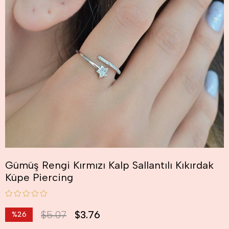
Gümüş Rengi Kırmızı Kalp Sallantılı Kıkırdak
Küpe Piercing
$5.07
$3.76
%
26
İndirim