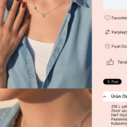
Favorile
Karşılaşt
Fiyat D
Tavsi
Ürün Öze
316 L çeli
Zincir uz
Harf ölçü
Paslanma
Kullanılm