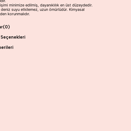
dır.
şimi minimize edilmiş, dayanıklılık en üst düzeydedir.
 deniz suyu etkilemez, uzun ömürlüdür. Kimyasal
den korunmalıdır.
ar
(0)
Seçenekleri
erileri