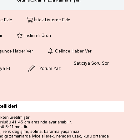
Ürün stoklarımızda kalmamıştır.
re Ekle
İstek Listeme Ekle
ır
İndirimli Ürün
üşünce Haber Ver
Gelince Haber Ver
Satıcıya Soru Sor
ye Et
Yorum Yaz
llikleri
kten üretilmiştir.
unluğu 41-45 cm arasında ayarlanabilir.
sü 5-11 mm'dir.
, renk değişimi, solma, kararma yaşanmaz.
adığı zamanlarda iyice silerek, nemden uzak, kuru ortamda