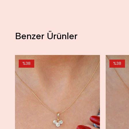
Benzer Ürünler
%38
%38