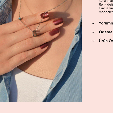
korunmalı
Renk deği
Havuz ve
maddeler
Yoruml
Ödeme 
Ürün Ön