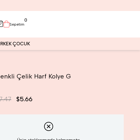
0
Sepetim
ERKEK
ÇOCUK
nkli Çelik Harf Kolye G
7.47
$5.66