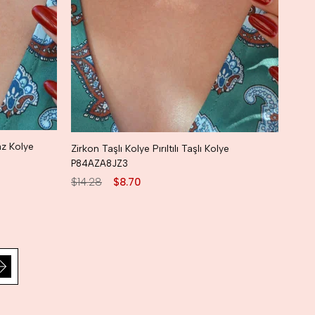
raz Kolye
Zirkon Taşlı Kolye Pırıltılı Taşlı Kolye
P84AZA8JZ3
$14.28
$8.70