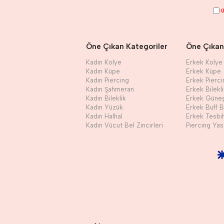
Ü
Öne Çıkan Kategoriler
Öne Çıkan
Kadın Kolye
Erkek Kolye
Kadın Küpe
Erkek Küpe
Kadın Piercing
Erkek Pierci
Kadın Şahmeran
Erkek Bilekl
Kadın Bileklik
Erkek Güne
Kadın Yüzük
Erkek Buff 
Kadın Halhal
Erkek Tesbi
Kadın Vücut Bel Zincirleri
Piercing Yast