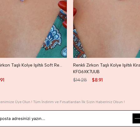
Soft Renkli Zirkon Taşlı Kolye Işıltılı Soft Renk Kiraz Kolye
Renkli Zirkon Taşlı Kolye Işıltılı Ki
KFG6XK7UUB
91
$14.28
$8.91
tenimize Üye Olun ! Tüm İndirim ve Fırsatlardan İlk Sizin Haberiniz Olsun !