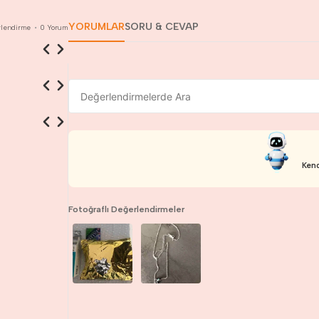
YORUMLAR
SORU & CEVAP
lendirme
•
0
Yorum
Kend
Fotoğraflı Değerlendirmeler