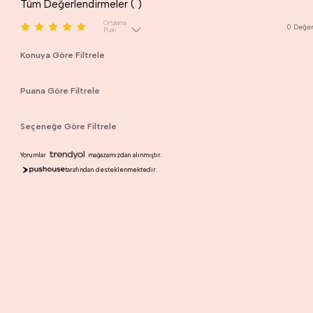
Tüm Değerlendirmeler (
)
Ortalama
0
Değer
Puan
Konuya Göre Filtrele
Puana Göre Filtrele
Seçeneğe Göre Filtrele
Yorumlar
mağazamızdan alınmıştır.
tarafından desteklenmektedir.