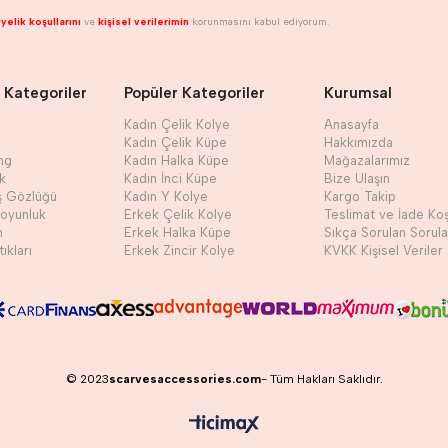
yelik koşullarını
ve
kişisel verilerimin
korunmasını kabul ediyorum.
 Kategoriler
Popüler Kategoriler
Kurumsal
Kadın Çelik Kolye
Anasayfa
Kadın Çelik Küpe
Hakkımızda
ng
Kadın Halka Küpe
Mağazalarımız
ik
Kadın İnci Küpe
Bize Ulaşın
ş Gözlüğü
Kadın Y Kolye
Kargo Takip
Boyunluk
Erkek Çelik Kolye
Teslimat ve İade Koş
h
Erkek Halka Küpe
Sıkça Sorulan Sorula
ıkları
Erkek Zincir Kolye
KVKK Kişisel Veriler
© 2023
scarvesaccessories.com
- Tüm Hakları Saklıdır.