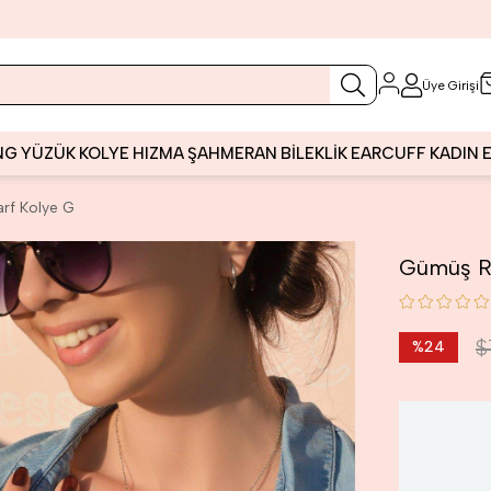
Üye Girişi
NG
YÜZÜK
KOLYE
HIZMA
ŞAHMERAN
BİLEKLİK
EARCUFF
KADIN
arf Kolye G
Gümüş Re
$
%
24
İndirim