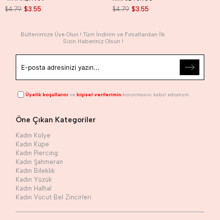
$4.79
$3.55
$4.79
$3.55
Bültenimize Üye Olun ! Tüm İndirim ve Fırsatlardan İlk
Sizin Haberiniz Olsun !
Üyelik koşullarını
ve
kişisel verilerimin
korunmasını kabul ediyorum.
Öne Çıkan Kategoriler
Kadın Kolye
Kadın Küpe
Kadın Piercing
Kadın Şahmeran
Kadın Bileklik
Kadın Yüzük
Kadın Halhal
Kadın Vücut Bel Zincirleri