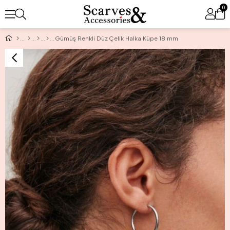
0
Gümüş Renkli Düz Çelik Halka Küpe 18 mm