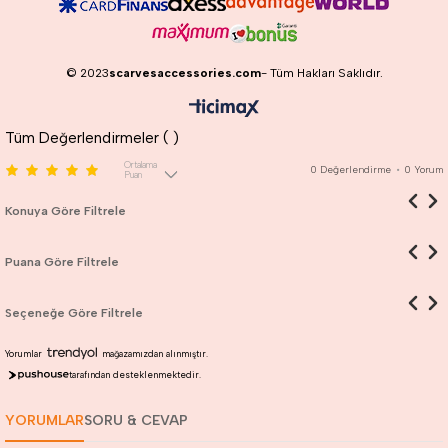
© 2023
scarvesaccessories.com
- Tüm Hakları Saklıdır.
Tüm Değerlendirmeler (
)
Ortalama
0
Değerlendirme
•
0
Yorum
Puan
Konuya Göre Filtrele
Puana Göre Filtrele
Seçeneğe Göre Filtrele
Yorumlar
mağazamızdan alınmıştır.
tarafından desteklenmektedir.
YORUMLAR
SORU & CEVAP