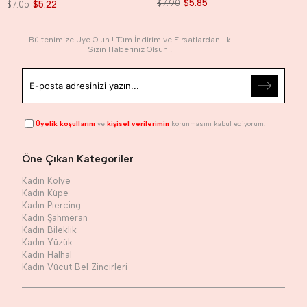
$7.90
$5.85
$7.05
$5.22
Bültenimize Üye Olun ! Tüm İndirim ve Fırsatlardan İlk
Sizin Haberiniz Olsun !
Üyelik koşullarını
ve
kişisel verilerimin
korunmasını kabul ediyorum.
Öne Çıkan Kategoriler
Kadın Kolye
Kadın Küpe
Kadın Piercing
Kadın Şahmeran
Kadın Bileklik
Kadın Yüzük
Kadın Halhal
Kadın Vücut Bel Zincirleri