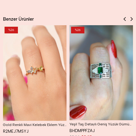
Benzer Ürünler
%26
%26
Yeşil Taş Detaylı Geniş Yüzük Gümüş Renk Ayarlanabilir Retro Yüzük
Gold Renkli Mavi Kelebek Eklem Yüzüğü Mavi Kelebek Yüzük
BHDMPPFZAJ
R2MEJ7MSYJ