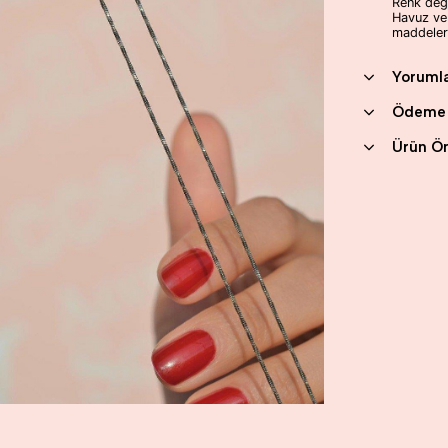
Renk deği
Havuz ve
maddeler
Yoruml
Ödeme 
Ürün Ön