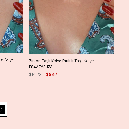
raz Kolye
Zirkon Taşlı Kolye Pırıltılı Taşlı Kolye
P84AZA8JZ3
$14.23
$8.67