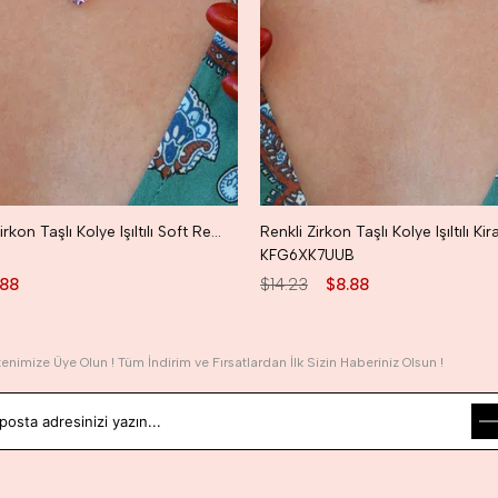
Soft Renkli Zirkon Taşlı Kolye Işıltılı Soft Renk Kiraz Kolye
Renkli Zirkon Taşlı Kolye Işıltılı Ki
KFG6XK7UUB
.88
$14.23
$8.88
tenimize Üye Olun ! Tüm İndirim ve Fırsatlardan İlk Sizin Haberiniz Olsun !