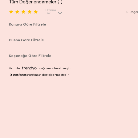
Tüm Değerlendirmeler (
)
Ortalama
0
Değer
Puan
Konuya Göre Filtrele
Puana Göre Filtrele
Seçeneğe Göre Filtrele
Yorumlar
mağazamızdan alınmıştır.
tarafından desteklenmektedir.