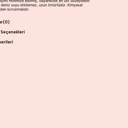
şimi minimize edilmiş, dayanıklılık en üst düzeydedir.
 deniz suyu etkilemez, uzun ömürlüdür. Kimyasal
den korunmalıdır.
ar
(0)
Seçenekleri
erileri