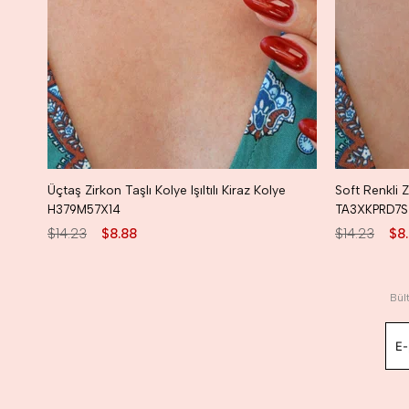
Üçtaş Zirkon Taşlı Kolye Işıltılı Kiraz Kolye
H379M57X14
TA3XKPRD7S
$14.23
$8.88
$14.23
$8
Bül