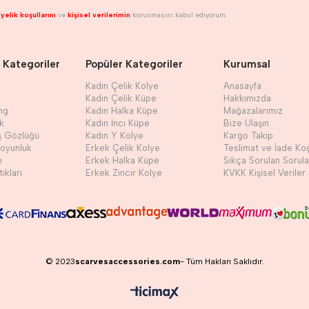
yelik koşullarını
ve
kişisel verilerimin
korunmasını kabul ediyorum.
 Kategoriler
Popüler Kategoriler
Kurumsal
Kadın Çelik Kolye
Anasayfa
Kadın Çelik Küpe
Hakkımızda
ng
Kadın Halka Küpe
Mağazalarımız
ik
Kadın İnci Küpe
Bize Ulaşın
ş Gözlüğü
Kadın Y Kolye
Kargo Takip
Boyunluk
Erkek Çelik Kolye
Teslimat ve İade Koş
h
Erkek Halka Küpe
Sıkça Sorulan Sorula
ıkları
Erkek Zincir Kolye
KVKK Kişisel Veriler
© 2023
scarvesaccessories.com
- Tüm Hakları Saklıdır.