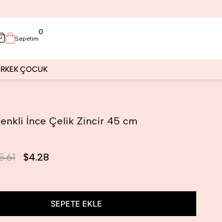
0
Sepetim
ERKEK
ÇOCUK
nkli İnce Çelik Zincir 45 cm
5.61
$4.28