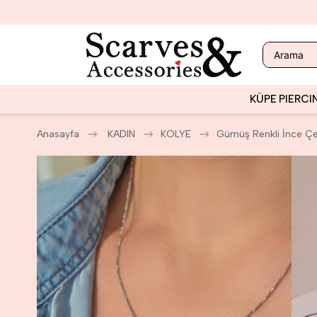
KÜPE
PIERCI
Anasayfa
KADIN
KOLYE
Gümüş Renkli İnce Çel