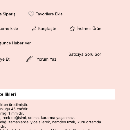
a Sipariş
Favorilere Ekle
steme Ekle
Karşılaştır
İndirimli Ürün
üşünce Haber Ver
Satıcıya Soru Sor
ye Et
Yorum Yaz
llikleri
kten üretilmiştir.
unluğu 45 cm'dir.
ınlığı 1 mm'dir.
, renk değişimi, solma, kararma yaşanmaz.
adığı zamanlarda iyice silerek, nemden uzak, kuru ortamda
dır.