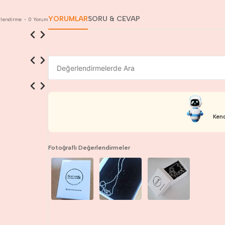
YORUMLAR
SORU & CEVAP
lendirme
•
0
Yorum
Kend
Fotoğraflı Değerlendirmeler