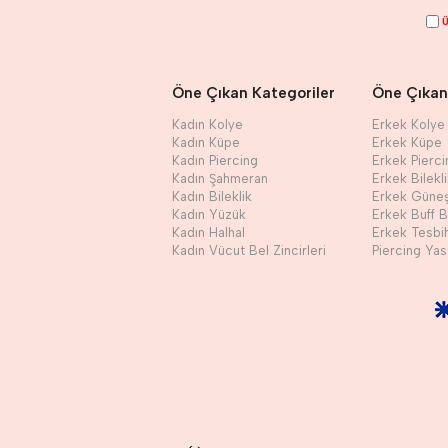
Ü
Öne Çıkan Kategoriler
Öne Çıkan
Kadın Kolye
Erkek Kolye
Kadın Küpe
Erkek Küpe
Kadın Piercing
Erkek Pierci
Kadın Şahmeran
Erkek Bilekl
Kadın Bileklik
Erkek Güne
Kadın Yüzük
Erkek Buff 
Kadın Halhal
Erkek Tesbi
Kadın Vücut Bel Zincirleri
Piercing Yast