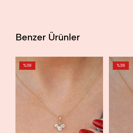
Benzer Ürünler
%38
%38