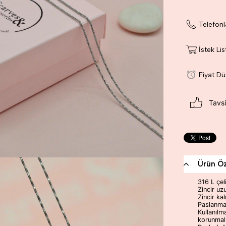
Telefonl
İstek Li
Fiyat D
Tavsi
Ürün Öze
316 L çeli
Zincir uz
Zincir kal
Paslanma
Kullanılm
korunmalı