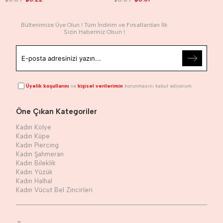
Bültenimize Üye Olun ! Tüm İndirim ve Fırsatlardan İlk
Sizin Haberiniz Olsun !
Üyelik koşullarını
ve
kişisel verilerimin
korunmasını kabul ediyorum.
Öne Çıkan Kategoriler
Kadın Kolye
Kadın Küpe
Kadın Piercing
Kadın Şahmeran
Kadın Bileklik
Kadın Yüzük
Kadın Halhal
Kadın Vücut Bel Zincirleri