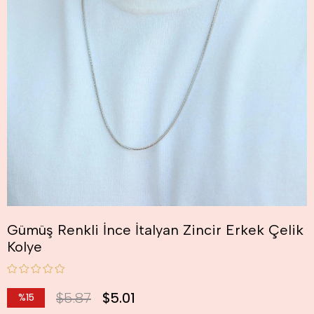
Gümüş Renkli İnce İtalyan Zincir Erkek Çelik
Kolye
$5.87
$5.01
%
15