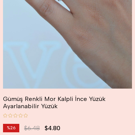
Gümüş Renkli Mor Kalpli İnce Yüzük
Ayarlanabilir Yüzük
$6.48
$4.80
%
26