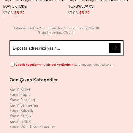
Taç ve Kalp Figürlü Yüzük Ayarlanabilir Eklem Yüzüğü İnce Yüzük Seti Gümüş Renk
Taç ve Kalp Figürlü Yüzük Ayarlanabilir Eklem Yüzüğü İnce Yüzük Seti Gold Renk
1A99CKTDKB
TQR8WL8AXV
$7.05
$5.22
$7.05
$5.22
Bültenimize Üye Olun ! Tüm İndirim ve Fırsatlardan İlk
Sizin Haberiniz Olsun !
Üyelik koşullarını
ve
kişisel verilerimin
korunmasını kabul ediyorum.
Öne Çıkan Kategoriler
Kadın Kolye
Kadın Küpe
Kadın Piercing
Kadın Şahmeran
Kadın Bileklik
Kadın Yüzük
Kadın Halhal
Kadın Vücut Bel Zincirleri