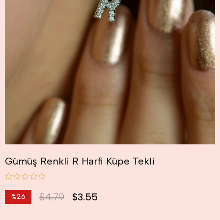
Gümüş Renkli R Harfi Küpe Tekli
$4.79
$3.55
%
26
İndirim