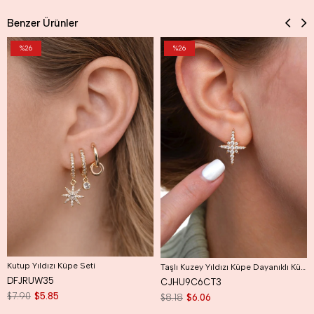
Benzer Ürünler
%26
%26
Kutup Yıldızı Küpe Seti
Taşlı Kuzey Yıldızı Küpe Dayanıklı Küpe Kutup Yıldızı Küpe
DFJRUW35
CJHU9C6CT3
$7.90
$5.85
$8.18
$6.06