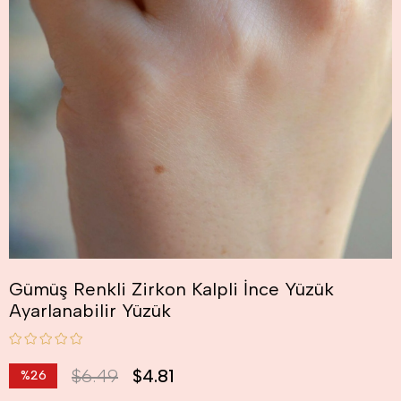
Gümüş Renkli Zirkon Kalpli İnce Yüzük
Ayarlanabilir Yüzük
$6.49
$4.81
%
26
İndirim