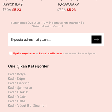
1A99CKTDKB
TQR8WL8AXV
$7.06
$5.23
$7.06
$5.23
Bültenimize Üye Olun ! Tüm İndirim ve Fırsatlardan İlk
Sizin Haberiniz Olsun !
Üyelik koşullarını
ve
kişisel verilerimin
korunmasını kabul ediyorum.
Öne Çıkan Kategoriler
Kadın Kolye
Kadın Küpe
Kadın Piercing
Kadın Şahmeran
Kadın Bileklik
Kadın Yüzük
Kadın Halhal
Kadın Vücut Bel Zincirleri