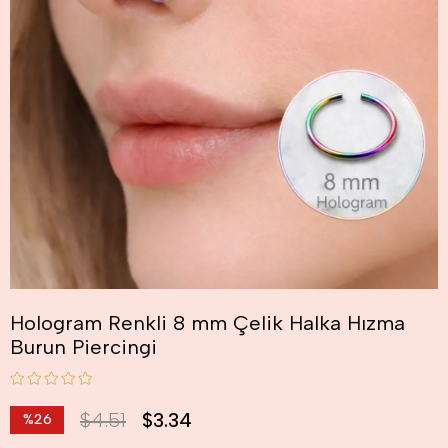
Hologram Renkli 8 mm Çelik Halka Hızma
Burun Piercingi
$4.51
$3.34
%
26
İndirim