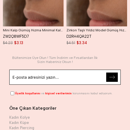
Mini Kalp Gümüş Hızma Minimal Kalpli Hızma
Zirkon Taşlı Yıldız Model Gümüş Hızma
ZW2Q8WF5D7
D2RH4QA22T
$4.23
$3.13
$4.51
$3.34
Bültenimize Üye Olun ! Tüm İndirim ve Fırsatlardan İlk
Sizin Haberiniz Olsun !
Üyelik koşullarını
ve
kişisel verilerimin
korunmasını kabul ediyorum.
Öne Çıkan Kategoriler
Kadın Kolye
Kadın Küpe
Kadın Piercing