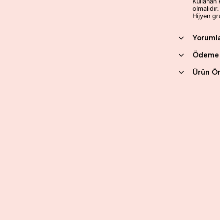
Kullanan 
olmalıdır.
Hijyen gr
Yoruml
Ödeme 
Ürün Ön