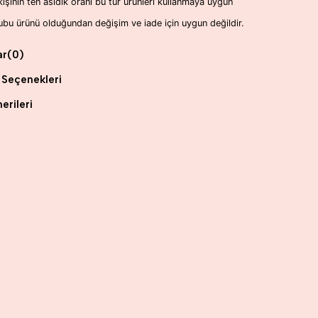
kişinin ten asidik oranı bu tür ürünleri kullanmaya uygun
ubu ürünü olduğundan değişim ve iade için uygun değildir.
ar
(0)
Seçenekleri
erileri