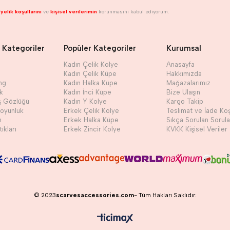
yelik koşullarını
ve
kişisel verilerimin
korunmasını kabul ediyorum.
 Kategoriler
Popüler Kategoriler
Kurumsal
Kadın Çelik Kolye
Anasayfa
Kadın Çelik Küpe
Hakkımızda
ng
Kadın Halka Küpe
Mağazalarımız
ik
Kadın İnci Küpe
Bize Ulaşın
ş Gözlüğü
Kadın Y Kolye
Kargo Takip
Boyunluk
Erkek Çelik Kolye
Teslimat ve İade Koş
h
Erkek Halka Küpe
Sıkça Sorulan Sorula
ıkları
Erkek Zincir Kolye
KVKK Kişisel Veriler
© 2023
scarvesaccessories.com
- Tüm Hakları Saklıdır.