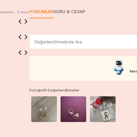
YORUMLAR
SORU & CEVAP
lendirme
•
0
Yorum
Kend
Fotoğraflı Değerlendirmeler