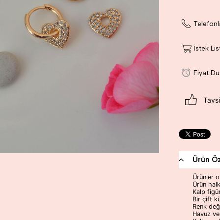
Telefonl
İstek Li
Fiyat D
Tavsi
Ürün Öze
Ürünler o
Ürün halk
Kalp figü
Bir çift 
Renk deği
Havuz ve