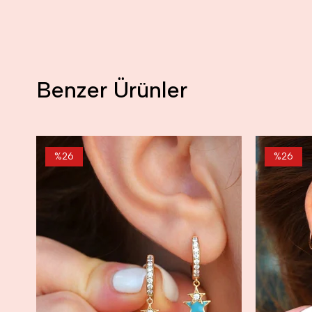
Benzer Ürünler
%26
%26