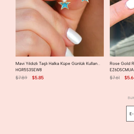
Mavi Yıldızlı Taşlı Halka Küpe Günlük Kullanıma Uygun Dayanıklı Küpe
HGR5S3SEW8
EZ6DSCMUA
$7.89
$5.85
$7.61
$5.6
Bül