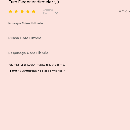
Tüm Değerlendirmeler (
)
Ortalama
0
Değer
Puan
Konuya Göre Filtrele
Puana Göre Filtrele
Seçeneğe Göre Filtrele
Yorumlar
mağazamızdan alınmıştır.
tarafından desteklenmektedir.