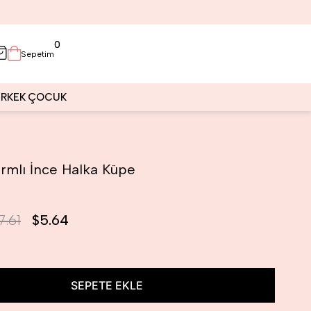
0
Sepetim
ERKEK
ÇOCUK
rmlı İnce Halka Küpe
7.61
$5.64