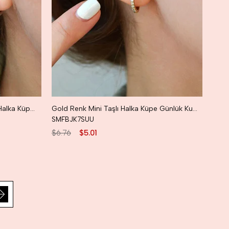
Rodyum Gümüş Renk Taşlı Mini Halka Küpe Günlük Kullanıma Uygun Dayanıklı Küpe
Gold Renk Mini Taşlı Halka Küpe Günlük Kullanıma Uygun Dayanıklı Küpe
SMFBJK7SUU
$6.76
$5.01