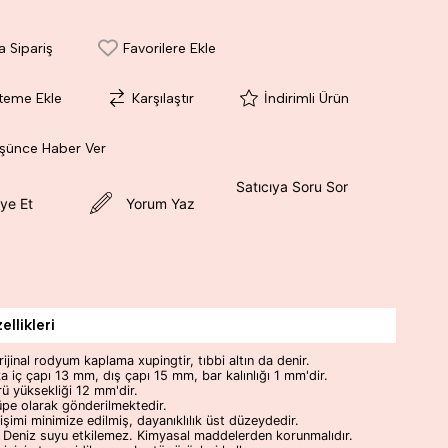
a Sipariş
Favorilere Ekle
steme Ekle
Karşılaştır
İndirimli Ürün
üşünce Haber Ver
Satıcıya Soru Sor
ye Et
Yorum Yaz
llikleri
rijinal rodyum kaplama xupingtir, tıbbi altın da denir.
a iç çapı 13 mm, dış çapı 15 mm, bar kalınlığı 1 mm'dir.
rü yüksekliği 12 mm'dir.
küpe olarak gönderilmektedir.
şimi minimize edilmiş, dayanıklılık üst düzeydedir.
 Deniz suyu etkilemez. Kimyasal maddelerden korunmalıdır.