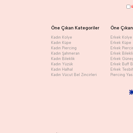
Ü
Öne Çıkan Kategoriler
Öne Çıkan
Kadın Kolye
Erkek Kolye
Kadın Küpe
Erkek Küpe
Kadın Piercing
Erkek Pierci
Kadın Şahmeran
Erkek Bilekl
Kadın Bileklik
Erkek Güne
Kadın Yüzük
Erkek Buff 
Kadın Halhal
Erkek Tesbi
Kadın Vücut Bel Zincirleri
Piercing Yast