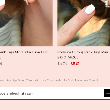
Rose Gold Renk Taşlı Mini Halka Küpe Günlük Kullanıma Uygun Dayanıklı Küpe
J
BXFQT5HZC8
4
$6.76
$5.01
tenimize Üye Olun ! Tüm İndirim ve Fırsatlardan İlk Sizin Haberiniz Olsun !