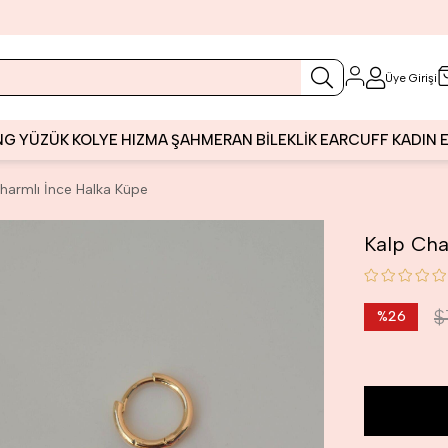
Üye Girişi
NG
YÜZÜK
KOLYE
HIZMA
ŞAHMERAN
BİLEKLİK
EARCUFF
KADIN
harmlı İnce Halka Küpe
Kalp Cha
$
%
26
İndirim