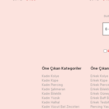
Bül
Ü
Öne Çıkan Kategoriler
Öne Çıkan
Kadın Kolye
Erkek Kolye
Kadın Küpe
Erkek Küpe
Kadın Piercing
Erkek Pierci
Kadın Şahmeran
Erkek Bilekl
Kadın Bileklik
Erkek Güne
Kadın Yüzük
Erkek Buff 
Kadın Halhal
Erkek Tesbi
Kadın Vücut Bel Zincirleri
Piercing Yast