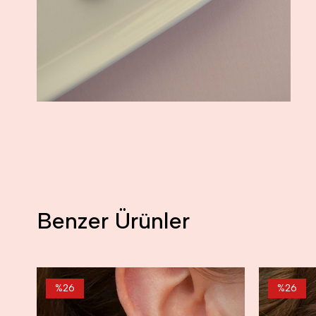
Benzer Ürünler
%26
%26