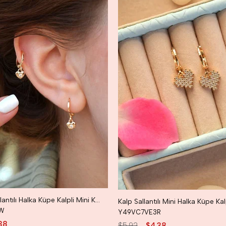
Mini Kalp Sallantılı Halka Küpe Kalpli Mini Küpe
W
Y49VC7VE3R
38
$5.92
$4.38