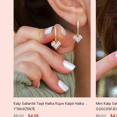
Kalp Sallantılı Taşlı Halka Küpe Kalpli Halka Küpe
YTAH4Z5N7E
G2GCXSFJE
$5.92
$4.38
$5.92
$4.