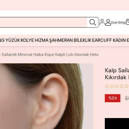
Üye Girişi
NG
YÜZÜK
KOLYE
HIZMA
ŞAHMERAN
BİLEKLİK
EARCUFF
KADIN
 Sallantılı Minimal Halka Küpe Kalpli Lob Kıkırdak Helix
Kalp Sall
Kıkırdak 
$
%
26
İndirim