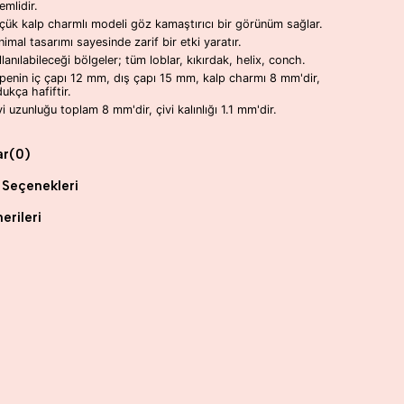
emlidir.
çük kalp charmlı modeli göz kamaştırıcı bir görünüm sağlar.
nimal tasarımı sayesinde zarif bir etki yaratır.
llanılabileceği bölgeler; tüm loblar, kıkırdak, helix, conch.
penin iç çapı 12 mm, dış çapı 15 mm, kalp charmı 8 mm'dir,
dukça hafiftir.
vi uzunluğu toplam 8 mm'dir, çivi kalınlığı 1.1 mm'dir.
ar
(0)
Seçenekleri
erileri