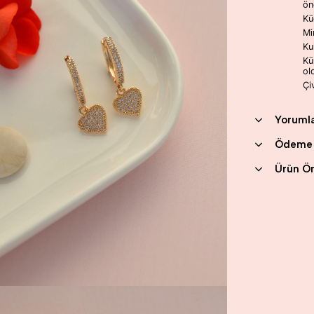
ön
Kü
Mi
Ku
Kü
ol
Çi
Yoruml
Ödeme 
Ürün Ön