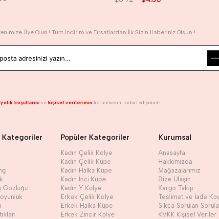
tenimize Üye Olun ! Tüm İndirim ve Fırsatlardan İlk Sizin Haberiniz Olsun !
yelik koşullarını
ve
kişisel verilerimin
korunmasını kabul ediyorum.
 Kategoriler
Popüler Kategoriler
Kurumsal
Kadın Çelik Kolye
Anasayfa
Kadın Çelik Küpe
Hakkımızda
ng
Kadın Halka Küpe
Mağazalarımız
ik
Kadın İnci Küpe
Bize Ulaşın
ş Gözlüğü
Kadın Y Kolye
Kargo Takip
Boyunluk
Erkek Çelik Kolye
Teslimat ve İade Koş
h
Erkek Halka Küpe
Sıkça Sorulan Sorula
ıkları
Erkek Zincir Kolye
KVKK Kişisel Veriler