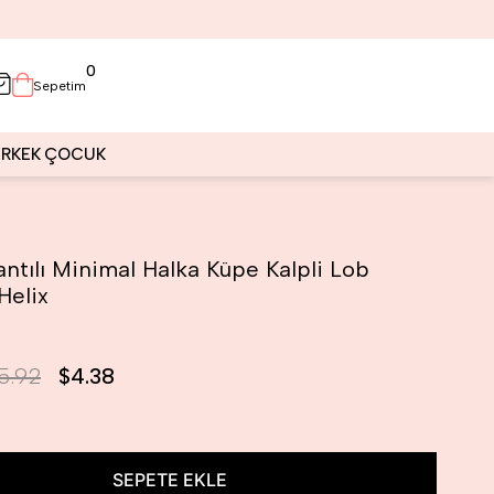
0
Sepetim
ERKEK
ÇOCUK
antılı Minimal Halka Küpe Kalpli Lob
Helix
5.92
$4.38