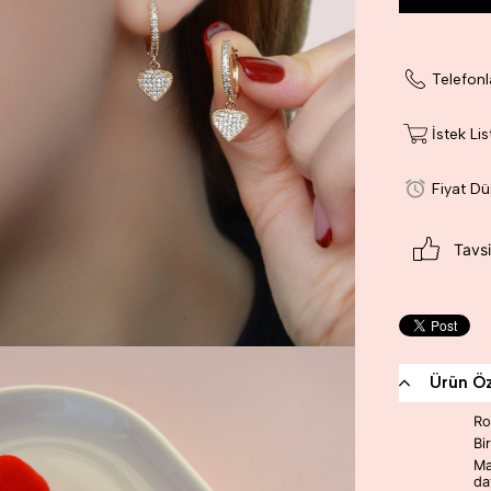
Telefonl
İstek Li
Fiyat D
Tavsi
Ürün Öze
Ro
Bi
Ma
da