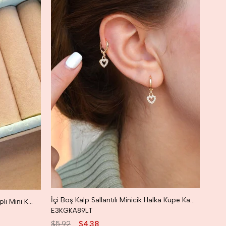
5PJV
$6.7
İçi Boş Kalp Sallantılı Minicik Halka Küpe Kalpli Mini Küpe
Kalp Sallantılı Mini Halka Küpe Kalpli Mini Küpe
E3KGKA89LT
$5.92
$4.38