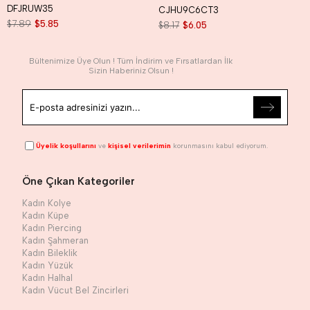
DFJRUW35
CJHU9C6CT3
$7.89
$5.85
$8.17
$6.05
Bültenimize Üye Olun ! Tüm İndirim ve Fırsatlardan İlk
Sizin Haberiniz Olsun !
Üyelik koşullarını
ve
kişisel verilerimin
korunmasını kabul ediyorum.
Öne Çıkan Kategoriler
Kadın Kolye
Kadın Küpe
Kadın Piercing
Kadın Şahmeran
Kadın Bileklik
Kadın Yüzük
Kadın Halhal
Kadın Vücut Bel Zincirleri