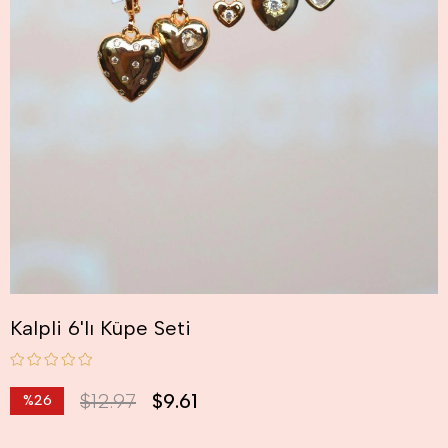
Kalpli 6'lı Küpe Seti
$12.97
$9.61
%
26
İndirim