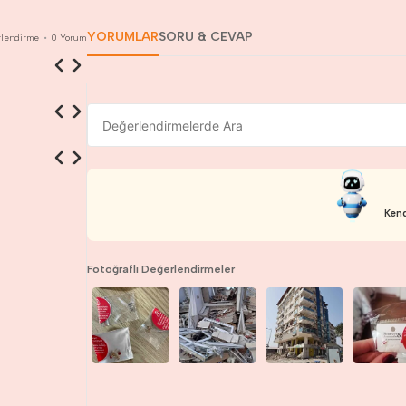
YORUMLAR
SORU & CEVAP
lendirme
•
0
Yorum
Kend
Fotoğraflı Değerlendirmeler