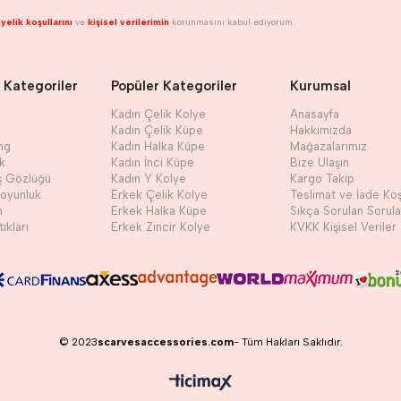
yelik koşullarını
ve
kişisel verilerimin
korunmasını kabul ediyorum.
 Kategoriler
Popüler Kategoriler
Kurumsal
Kadın Çelik Kolye
Anasayfa
Kadın Çelik Küpe
Hakkımızda
ng
Kadın Halka Küpe
Mağazalarımız
ik
Kadın İnci Küpe
Bize Ulaşın
ş Gözlüğü
Kadın Y Kolye
Kargo Takip
Boyunluk
Erkek Çelik Kolye
Teslimat ve İade Koş
h
Erkek Halka Küpe
Sıkça Sorulan Sorula
ıkları
Erkek Zincir Kolye
KVKK Kişisel Veriler
© 2023
scarvesaccessories.com
- Tüm Hakları Saklıdır.