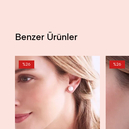
Benzer Ürünler
%26
%26