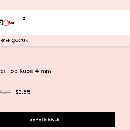
0
Sepetim
ERKEK
ÇOCUK
İnci Top Küpe 4 mm
4.79
$3.55