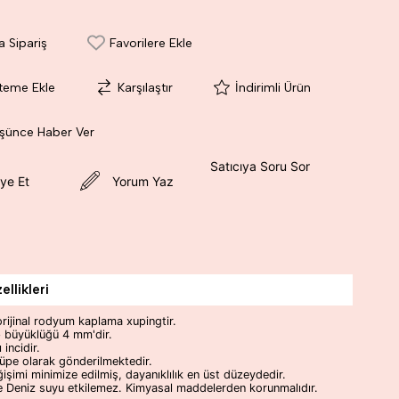
a Sipariş
Favorilere Ekle
steme Ekle
Karşılaştır
İndirimli Ürün
üşünce Haber Ver
Satıcıya Soru Sor
ye Et
Yorum Yaz
llikleri
orijinal rodyum kaplama xupingtir.
p büyüklüğü 4 mm'dir.
 incidir.
 küpe olarak gönderilmektedir.
işimi minimize edilmiş, dayanıklılık en üst düzeydedir.
e Deniz suyu etkilemez. Kimyasal maddelerden korunmalıdır.