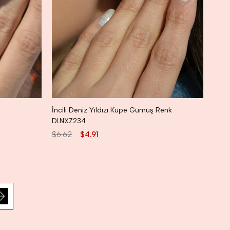
İncili Deniz Yıldızı Küpe Gümüş Renk
DLNXZ234
$6.62
$4.91