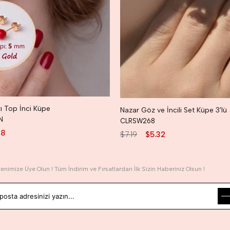
ı Top İnci Küpe
Nazar Göz ve İncili Set Küpe 3'lü
N
CLRSW268
18
$7.19
$5.32
tenimize Üye Olun ! Tüm İndirim ve Fırsatlardan İlk Sizin Haberiniz Olsun !