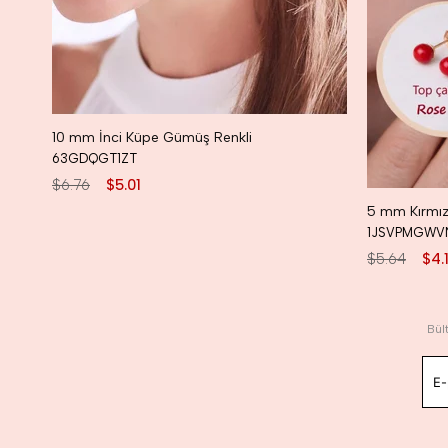
10 mm İnci Küpe Gümüş Renkli
63GDQGT1ZT
$6.76
$5.01
5 mm Kırmız
1JSVPMGWV
$5.64
$4.
Bül