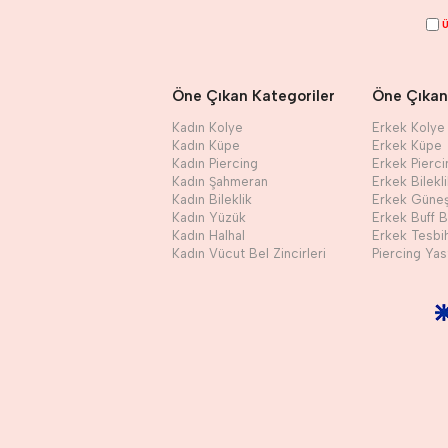
Ü
Öne Çıkan Kategoriler
Öne Çıkan
Kadın Kolye
Erkek Kolye
Kadın Küpe
Erkek Küpe
Kadın Piercing
Erkek Pierci
Kadın Şahmeran
Erkek Bilekl
Kadın Bileklik
Erkek Güne
Kadın Yüzük
Erkek Buff 
Kadın Halhal
Erkek Tesbi
Kadın Vücut Bel Zincirleri
Piercing Yast