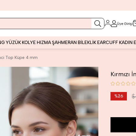
Üye Girişi
NG
YÜZÜK
KOLYE
HIZMA
ŞAHMERAN
BİLEKLİK
EARCUFF
KADIN
 İnci Top Küpe 4 mm
Kırmızı 
$
%
26
İndirim