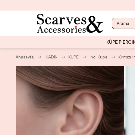
KÜPE
PIERCI
Anasayfa
KADIN
KÜPE
İnci Küpe
Kırmızı