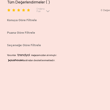
Tüm Değerlendirmeler (
)
Ortalama
0
Değer
Puan
Konuya Göre Filtrele
Puana Göre Filtrele
Seçeneğe Göre Filtrele
Yorumlar
mağazamızdan alınmıştır.
tarafından desteklenmektedir.