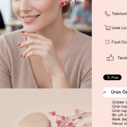
Telefonl
İstek Li
Fiyat D
Tavsi
Ürün Öze
·Ürünler 
·Ürün to
·Ürün taşı
·Bir çift
·Renk değ
·Havuz v