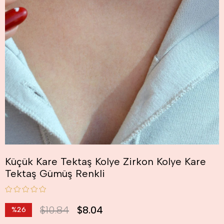
Küçük Kare Tektaş Kolye Zirkon Kolye Kare
Tektaş Gümüş Renkli
$10.84
$8.04
%
26
İndirim