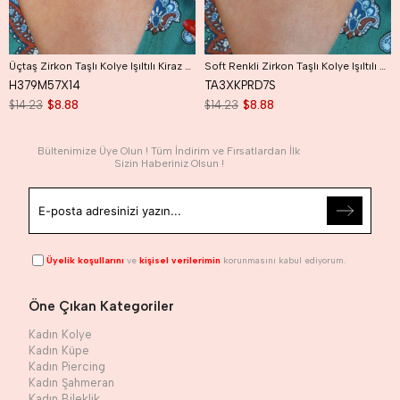
Üçtaş Zirkon Taşlı Kolye Işıltılı Kiraz Kolye
Soft Renkli Zirkon Taşlı Kolye Işıltılı Soft Renk Kiraz Kolye
H379M57X14
TA3XKPRD7S
$14.23
$8.88
$14.23
$8.88
Bültenimize Üye Olun ! Tüm İndirim ve Fırsatlardan İlk
Sizin Haberiniz Olsun !
Üyelik koşullarını
ve
kişisel verilerimin
korunmasını kabul ediyorum.
Öne Çıkan Kategoriler
Kadın Kolye
Kadın Küpe
Kadın Piercing
Kadın Şahmeran
Kadın Bileklik