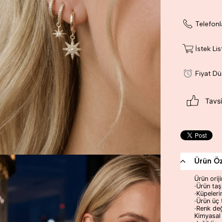
Telefonl
İstek Li
Fiyat D
Tavsi
Ürün Öze
Ürün orij
·
Ürün taş
·Küpeleri
·
Ürün üç 
·Renk değ
Kimyasal