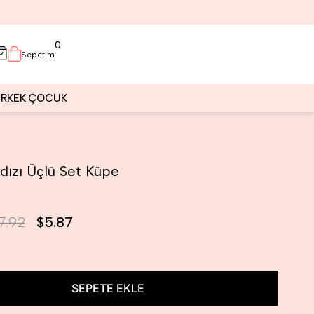
0
Sepetim
ERKEK
ÇOCUK
ldızı Üçlü Set Küpe
7.92
$5.87