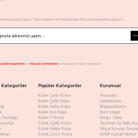
tenimize Üye Olun ! Tüm İndirim ve Fırsatlardan İlk Sizin Haberiniz Olsun !
yelik koşullarını
ve
kişisel verilerimin
korunmasını kabul ediyorum.
 Kategoriler
Popüler Kategoriler
Kurumsal
Kadın Çelik Kolye
Anasayfa
Kadın Çelik Küpe
Hakkımızda
ng
Kadın Halka Küpe
Mağazalarımız
ik
Kadın İnci Küpe
Bize Ulaşın
ş Gözlüğü
Kadın Y Kolye
Kargo Takip
Boyunluk
Erkek Çelik Kolye
Teslimat ve İade Koş
h
Erkek Halka Küpe
Sıkça Sorulan Sorula
ıkları
Erkek Zincir Kolye
KVKK Kişisel Veriler