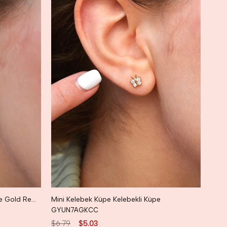
X5D
$6.7
Taşlı Minicik Küpe Mini Kalpli Küpe Gold Renk
Mini Kelebek Küpe Kelebekli Küpe
GYUN7AGKCC
$6.79
$5.03