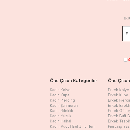
Bül
Ü
Öne Çıkan Kategoriler
Öne Çıkan
Kadın Kolye
Erkek Kolye
Kadın Küpe
Erkek Küpe
Kadın Piercing
Erkek Pierci
Kadın Şahmeran
Erkek Bilekl
Kadın Bileklik
Erkek Güne
Kadın Yüzük
Erkek Buff 
Kadın Halhal
Erkek Tesbi
Kadın Vücut Bel Zincirleri
Piercing Yast