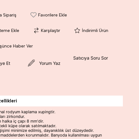
a Sipariş
Favorilere Ekle
steme Ekle
Karşılaştır
İndirimli Ürün
üşünce Haber Ver
Satıcıya Soru Sor
ye Et
Yorum Yaz
llikleri
inal rodyum kaplama xupingtir.
ları zirkondur.
n halka iç çapı 8 mm'dir.
tekli küpe olarak satılmaktadır.
işimi minimize edilmiş, dayanıklılık üst düzeydedir.
 maddelerden korunmalıdır. Banyoda kullanılması uygun