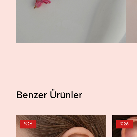
Benzer Ürünler
%26
%26