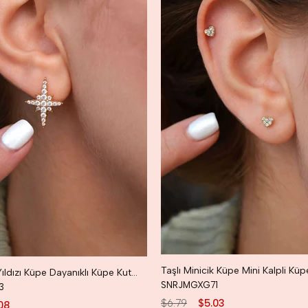
Taşlı Kuzey Yıldızı Küpe Dayanıklı Küpe Kutup Yıldızı Küpe
SNRJMGXG71
3
$6.79
$5.03
08