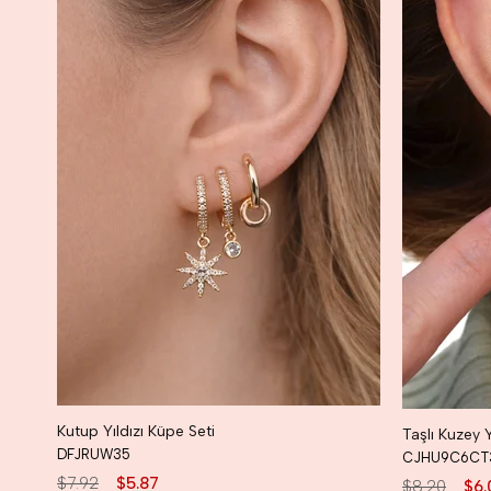
Kutup Yıldızı Küpe Seti
DFJRUW35
CJHU9C6CT
$7.92
$5.87
$8.20
$6.