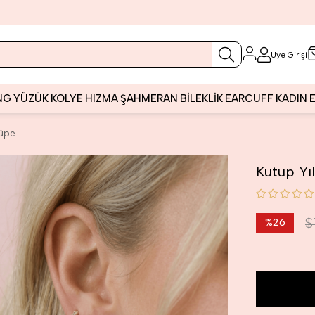
Üye Girişi
NG
YÜZÜK
KOLYE
HIZMA
ŞAHMERAN
BİLEKLİK
EARCUFF
KADIN
Küpe
Kutup Yı
$
%
26
İndirim