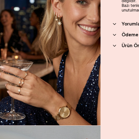
değildir.
Bazı tenl
unutulmam
Yoruml
Ödeme 
Ürün Ön