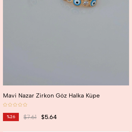
Mavi Nazar Zirkon Göz Halka Küpe
$7.61
$5.64
%
26
İndirim