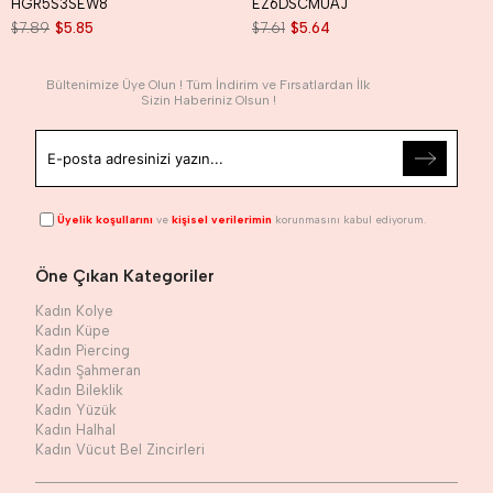
HGR5S3SEW8
EZ6DSCMUAJ
$7.89
$5.85
$7.61
$5.64
Bültenimize Üye Olun ! Tüm İndirim ve Fırsatlardan İlk
Sizin Haberiniz Olsun !
Üyelik koşullarını
ve
kişisel verilerimin
korunmasını kabul ediyorum.
Öne Çıkan Kategoriler
Kadın Kolye
Kadın Küpe
Kadın Piercing
Kadın Şahmeran
Kadın Bileklik
Kadın Yüzük
Kadın Halhal
Kadın Vücut Bel Zincirleri