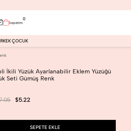
0
Sepetim
ERKEK
ÇOCUK
Renk
li İkili Yüzük Ayarlanabilir Eklem Yüzüğü
ük Seti Gümüş Renk
7.05
$5.22