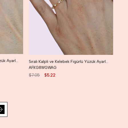
Sıralı Kalpli ve Kelebek Figürlü Yüzük Ayarlanabilir Eklem Yüzüğü İnce Yüzük Seti Silver Renk
Sıralı Kalpli ve Kelebek Figürlü Yüzük Ayarlanabilir Eklem Yüzüğü İnce Yüzük Seti Gold
AFKG8WGWAG
$7.05
$5.22