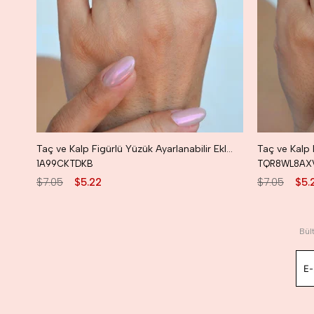
Taç ve Kalp Figürlü Yüzük Ayarlanabilir Eklem Yüzüğü İnce Yüzük Seti Gümüş Renk
1A99CKTDKB
TQR8WL8AX
$7.05
$5.22
$7.05
$5.
Bül