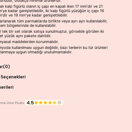
gürlüdür, oldukça minimal ürünlerdir.
ralı kalp figürlü olanın iç çapı en kapalı iken 17 mm'dir ve 21
'ye kadar genişletilebilir, iki kalp figürlü yüzüğün iç çapı 16
'dir ve 19 mm'ye kadar genişletilebilir.
arlanarak tüm parmaklarda birlikte veya ayrı ayrı kullanılabilir,
lem bölgelerinde de kullanılabilir.
ili tek bir set olarak satışa sunulmuştur, görselde görülen iki
et yüzük aynı pakete dahildir.
myasal maddelerden korunmalıdır.
nyoda kullanılması uygun değildir, bazı tenlerin bu tür ürünleri
llanmaya uygun olmadığı unutulmamalıdır.
ar
(0)
Seçenekleri
erileri
4.5
lama Ürün Puanı: