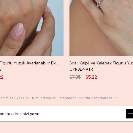
Taç ve Kalp Figürlü Yüzük Ayarlanabilir Eklem Yüzüğü İnce Yüzük Seti Gold Renk
V
CYR8LPF9TR
22
$7.05
$5.22
tenimize Üye Olun ! Tüm İndirim ve Fırsatlardan İlk Sizin Haberiniz Olsun !