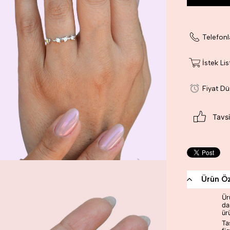
Telefonl
İstek Li
Fiyat D
Tavsi
Ürün Öze
Ür
da
ür
Ta