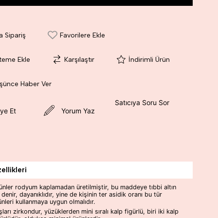
a Sipariş
Favorilere Ekle
steme Ekle
Karşılaştır
İndirimli Ürün
üşünce Haber Ver
Satıcıya Soru Sor
ye Et
Yorum Yaz
llikleri
ünler rodyum kaplamadan üretilmiştir, bu maddeye tıbbi altın
 denir, dayanıklıdır, yine de kişinin ter asidik oranı bu tür
ünleri kullanmaya uygun olmalıdır.
şları zirkondur, yüzüklerden mini sıralı kalp figürlü, biri iki kalp