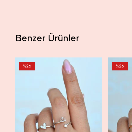
Benzer Ürünler
%26
%26