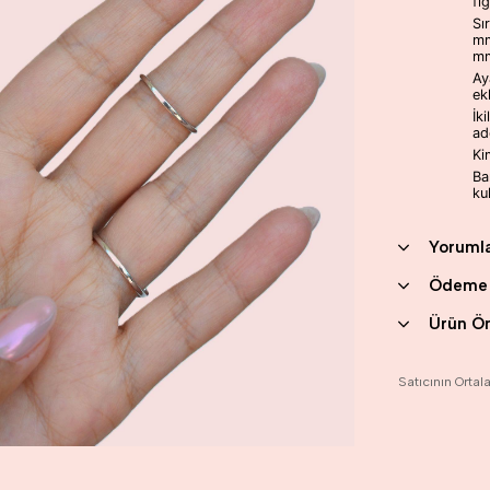
fi
Sı
mm
mm
Ay
ek
İk
ad
Ki
Ba
ku
Yoruml
Ödeme 
Ürün Ön
Satıcının Orta