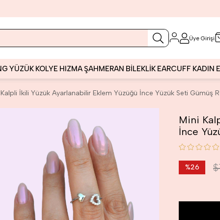
Üye Girişi
NG
YÜZÜK
KOLYE
HIZMA
ŞAHMERAN
BİLEKLİK
EARCUFF
KADIN
 Kalpli İkili Yüzük Ayarlanabilir Eklem Yüzüğü İnce Yüzük Seti Gümüş 
Mini Kalp
İnce Yüz
$
%
26
İndirim