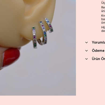
Üç
Re
ür
Kr
ba
öm
Hi
değ
Yoruml
Ödeme 
Ürün Ön