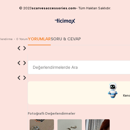
© 2023
scarvesaccessories.com
- Tüm Hakları Saklıdır.
YORUMLAR
SORU & CEVAP
lendirme
•
0
Yorum
Kend
Fotoğraflı Değerlendirmeler