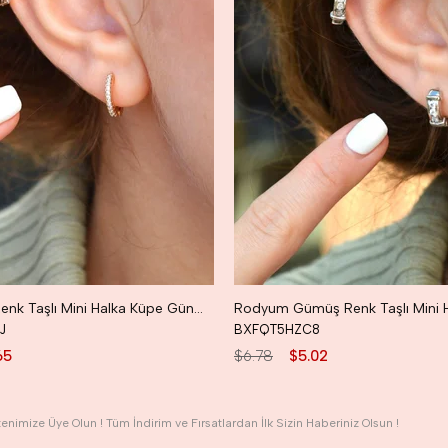
Rose Gold Renk Taşlı Mini Halka Küpe Günlük Kullanıma Uygun Dayanıklı Küpe
J
BXFQT5HZC8
65
$6.78
$5.02
tenimize Üye Olun ! Tüm İndirim ve Fırsatlardan İlk Sizin Haberiniz Olsun !