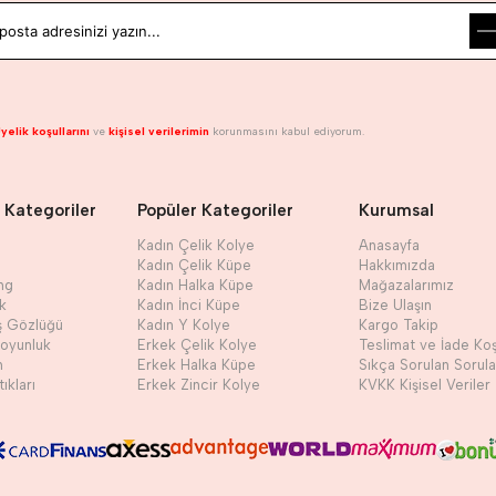
yelik koşullarını
ve
kişisel verilerimin
korunmasını kabul ediyorum.
 Kategoriler
Popüler Kategoriler
Kurumsal
Kadın Çelik Kolye
Anasayfa
Kadın Çelik Küpe
Hakkımızda
ng
Kadın Halka Küpe
Mağazalarımız
ik
Kadın İnci Küpe
Bize Ulaşın
ş Gözlüğü
Kadın Y Kolye
Kargo Takip
Boyunluk
Erkek Çelik Kolye
Teslimat ve İade Koş
h
Erkek Halka Küpe
Sıkça Sorulan Sorula
ıkları
Erkek Zincir Kolye
KVKK Kişisel Veriler