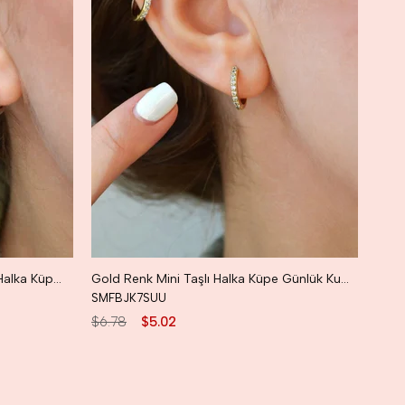
Rodyum Gümüş Renk Taşlı Mini Halka Küpe Günlük Kullanıma Uygun Dayanıklı Küpe
Gold Renk Mini Taşlı Halka Küpe Günlük Kullanıma Uygun Dayanıklı Küpe
SMFBJK7SUU
$6.78
$5.02