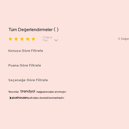
Tüm Değerlendirmeler (
)
Ortalama
0
Değer
Puan
Konuya Göre Filtrele
Puana Göre Filtrele
Seçeneğe Göre Filtrele
Yorumlar
mağazamızdan alınmıştır.
tarafından desteklenmektedir.