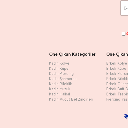
Ü
Öne Çıkan Kategoriler
Öne Çıkan
Kadın Kolye
Erkek Kolye
Kadın Küpe
Erkek Küpe
Kadın Piercing
Erkek Pierci
Kadın Şahmeran
Erkek Bilekl
Kadın Bileklik
Erkek Güne
Kadın Yüzük
Erkek Buff 
Kadın Halhal
Erkek Tesbi
Kadın Vücut Bel Zincirleri
Piercing Yast