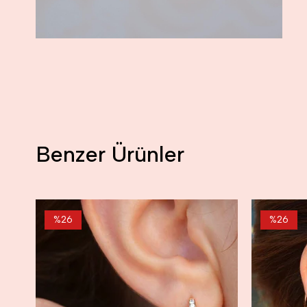
Benzer Ürünler
%26
%26