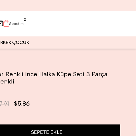
0
Sepetim
ERKEK
ÇOCUK
or Renkli İnce Halka Küpe Seti 3 Parça
enkli
7.91
$5.86