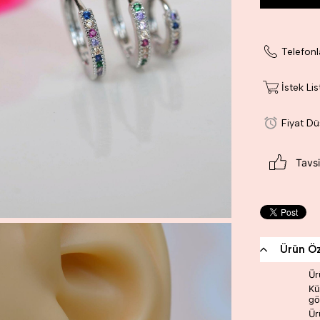
Telefonl
İstek Li
Fiyat D
Tavsi
Ürün Öze
Ür
Kü
gö
Ür