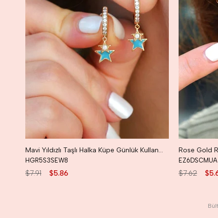
Mavi Yıldızlı Taşlı Halka Küpe Günlük Kullanıma Uygun Dayanıklı Küpe
HGR5S3SEW8
EZ6DSCMUA
$7.91
$5.86
$7.62
$5.
Bül