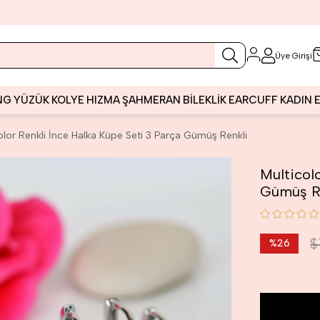
Üye Girişi
NG
YÜZÜK
KOLYE
HIZMA
ŞAHMERAN
BİLEKLİK
EARCUFF
KADIN
olor Renkli İnce Halka Küpe Seti 3 Parça Gümüş Renkli
Multicol
Gümüş R
$
%
26
İndirim