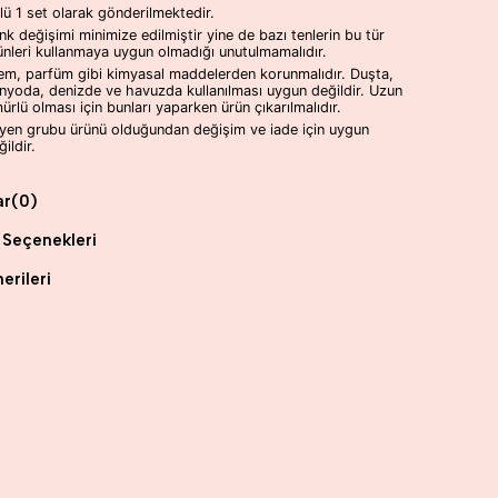
lü 1 set olarak gönderilmektedir.
nk değişimi minimize edilmiştir yine de bazı tenlerin bu tür
ünleri kullanmaya uygun olmadığı unutulmamalıdır.
em, parfüm gibi kimyasal maddelerden korunmalıdır. Duşta,
nyoda, denizde ve havuzda kullanılması uygun değildir. Uzun
ürlü olması için bunları yaparken ürün çıkarılmalıdır.
jyen grubu ürünü olduğundan değişim ve iade için uygun
ildir.
ar
(0)
Seçenekleri
erileri