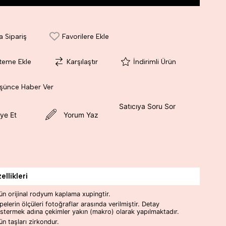
a Sipariş
Favorilere Ekle
steme Ekle
Karşılaştır
İndirimli Ürün
üşünce Haber Ver
Satıcıya Soru Sor
ye Et
Yorum Yaz
llikleri
ün orijinal rodyum kaplama xupingtir.
pelerin ölçüleri fotoğraflar arasında verilmiştir. Detay
stermek adına çekimler yakın (makro) olarak yapılmaktadır.
ün taşları zirkondur.