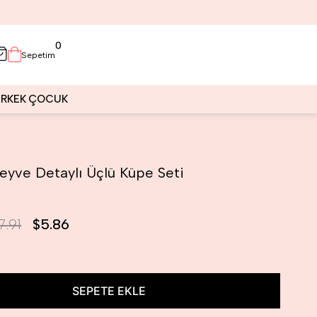
0
Sepetim
ERKEK
ÇOCUK
eyve Detaylı Üçlü Küpe Seti
7.91
$5.86