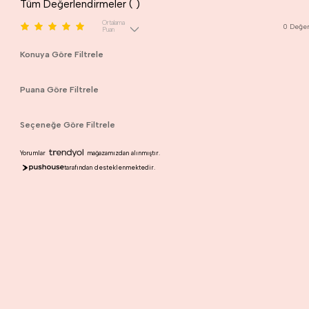
Tüm Değerlendirmeler (
)
Ortalama
0
Değer
Puan
Konuya Göre Filtrele
Puana Göre Filtrele
Seçeneğe Göre Filtrele
Yorumlar
mağazamızdan alınmıştır.
tarafından desteklenmektedir.