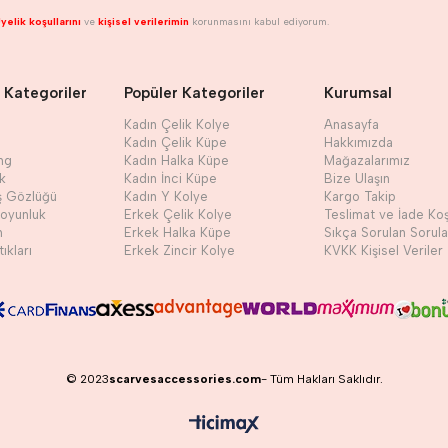
yelik koşullarını
ve
kişisel verilerimin
korunmasını kabul ediyorum.
 Kategoriler
Popüler Kategoriler
Kurumsal
Kadın Çelik Kolye
Anasayfa
Kadın Çelik Küpe
Hakkımızda
ng
Kadın Halka Küpe
Mağazalarımız
ik
Kadın İnci Küpe
Bize Ulaşın
ş Gözlüğü
Kadın Y Kolye
Kargo Takip
Boyunluk
Erkek Çelik Kolye
Teslimat ve İade Koş
h
Erkek Halka Küpe
Sıkça Sorulan Sorula
ıkları
Erkek Zincir Kolye
KVKK Kişisel Veriler
© 2023
scarvesaccessories.com
- Tüm Hakları Saklıdır.