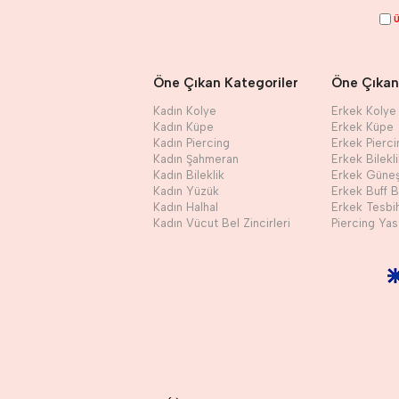
Ü
Öne Çıkan Kategoriler
Öne Çıkan
Kadın Kolye
Erkek Kolye
Kadın Küpe
Erkek Küpe
Kadın Piercing
Erkek Pierci
Kadın Şahmeran
Erkek Bilekl
Kadın Bileklik
Erkek Güne
Kadın Yüzük
Erkek Buff 
Kadın Halhal
Erkek Tesbi
Kadın Vücut Bel Zincirleri
Piercing Yast