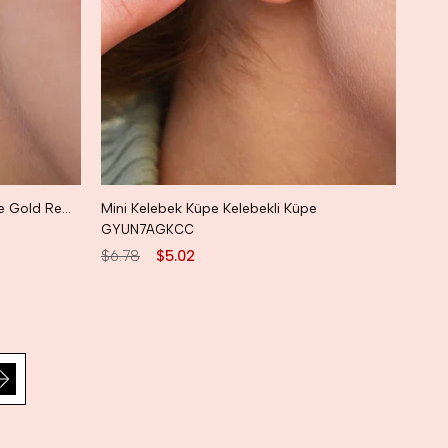
Taşlı Minicik Küpe Mini Kalpli Küpe Gold Renk
Mini Kelebek Küpe Kelebekli Küpe
GYUN7AGKCC
$6.78
$5.02