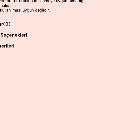
erin bu tür ürünleri kullanmaya uygun olmadığı
alıdır.
ullanılması uygun değildir.
ar
(0)
Seçenekleri
erileri