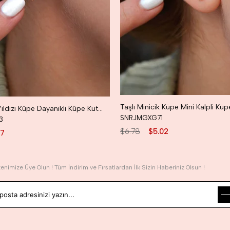
Taşlı Kuzey Yıldızı Küpe Dayanıklı Küpe Kutup Yıldızı Küpe
SNRJMGXG71
3
$6.78
$5.02
07
tenimize Üye Olun ! Tüm İndirim ve Fırsatlardan İlk Sizin Haberiniz Olsun !