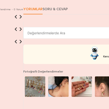
YORUMLAR
SORU & CEVAP
lendirme
•
0
Yorum
Kend
Fotoğraflı Değerlendirmeler