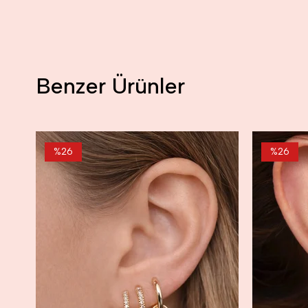
Benzer Ürünler
%26
%26