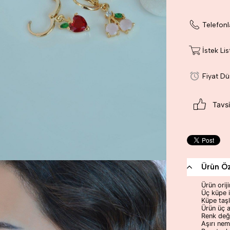
Telefonl
İstek Li
Fiyat D
Tavsi
Ürün Öze
Ürün orij
Üç küpe i
Küpe taşl
Ürün üç a
Renk deği
Aşırı ne