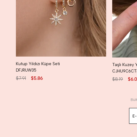
Kutup Yıldızı Küpe Seti
DFJRUW35
CJHU9C6CT
$7.91
$5.86
$8.19
$6.
Bül