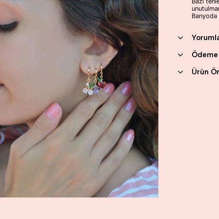
Bazı tenl
unutulmam
Banyoda k
Yoruml
Ödeme 
Ürün Ön