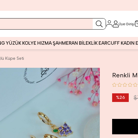
Üye Girişi
NG
YÜZÜK
KOLYE
HIZMA
ŞAHMERAN
BİLEKLİK
EARCUFF
KADIN
lü Küpe Seti
Renkli M
$
%
26
İndirim