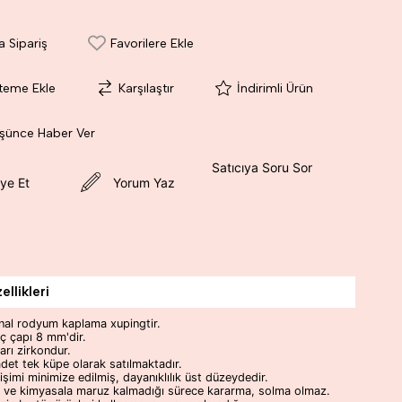
a Sipariş
Favorilere Ekle
steme Ekle
Karşılaştır
İndirimli Ürün
üşünce Haber Ver
Satıcıya Soru Sor
ye Et
Yorum Yaz
llikleri
inal rodyum kaplama xupingtir.
ç çapı 8 mm'dir.
arı zirkondur.
det tek küpe olarak satılmaktadır.
şimi minimize edilmiş, dayanıklılık üst düzeydedir.
m ve kimyasala maruz kalmadığı sürece kararma, solma olmaz.