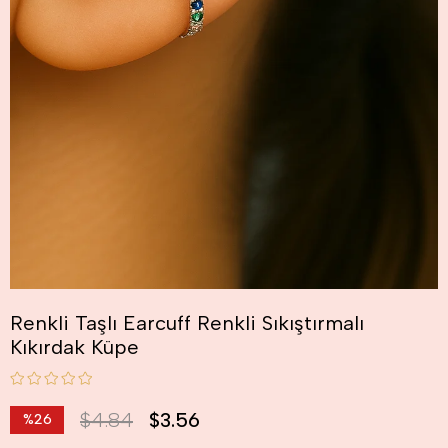
Renkli Taşlı Earcuff Renkli Sıkıştırmalı
Kıkırdak Küpe
$4.84
$3.56
%
26
İndirim