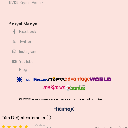
KVKK Kişisel Veriler
Sosyal Medya
Facebook
Twitter
Instagram
Youtube
Blog
© 2023
scarvesaccessories.com
- Tüm Hakları Saklıdır.
Tüm Değerlendirmeler (
)
Ortalama
0
Değerlendirme
•
0
Yorum