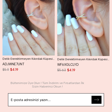
Delik Gerektirmeyen Kıkırdak Küpesi Çapraz Model Earcuff Gümüş Renk
Delik Gerektirmeyen Kıkırdak Küpesi Çapraz Model Earcuff Gold Renk
ADJWNE7UNT
WF6XGLCLYD
$5.11
$4.19
$5.63
$4.19
Bültenimize Üye Olun ! Tüm İndirim ve Fırsatlardan İlk
Sizin Haberiniz Olsun !