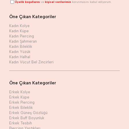
Üyelik koşullarını
ve
kişisel verilerimin
korunmasını kabul ediyorum.
Öne Çıkan Kategoriler
Kadın Kolye
Kadın Küpe
Kadın Piercing
Kadın Şahmeran
Kadın Bileklik
Kadın Yüzük
Kadın Halhal
Kadın Vücut Bel Zincirleri
Öne Çıkan Kategoriler
Erkek Kolye
Erkek Küpe
Erkek Piercing
Erkek Bileklik
Erkek Güneş Gözlüğü
Erkek Buff Boyunluk
Erkek Tesbih
Piercing Yastıkları