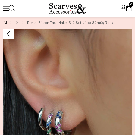
0
Renkli Zirkon Taşlı Halka 3'lü Set Küpe Gümüş Renk