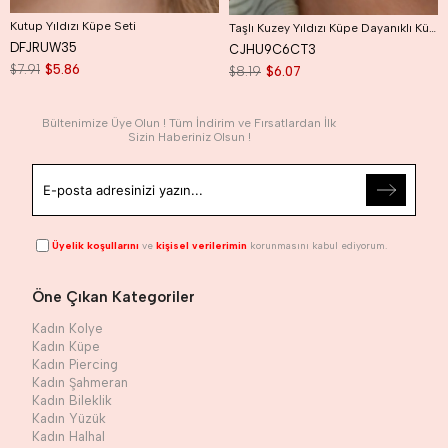
Kutup Yıldızı Küpe Seti
Taşlı Kuzey Yıldızı Küpe Dayanıklı Küpe Kutup Yıldızı Küpe
DFJRUW35
CJHU9C6CT3
$7.91
$5.86
$8.19
$6.07
Bültenimize Üye Olun ! Tüm İndirim ve Fırsatlardan İlk
Sizin Haberiniz Olsun !
Üyelik koşullarını
ve
kişisel verilerimin
korunmasını kabul ediyorum.
Öne Çıkan Kategoriler
Kadın Kolye
Kadın Küpe
Kadın Piercing
Kadın Şahmeran
Kadın Bileklik
Kadın Yüzük
Kadın Halhal