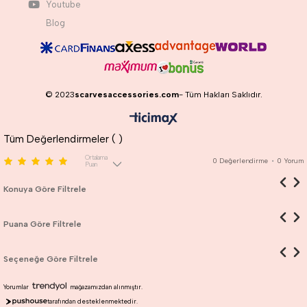
Youtube
Blog
© 2023
scarvesaccessories.com
- Tüm Hakları Saklıdır.
Tüm Değerlendirmeler (
)
Ortalama
0
Değerlendirme
•
0
Yorum
Puan
Konuya Göre Filtrele
Puana Göre Filtrele
Seçeneğe Göre Filtrele
Yorumlar
mağazamızdan alınmıştır.
tarafından desteklenmektedir.