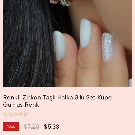
Renkli Zirkon Taşlı Halka 3'lü Set Küpe
Gümüş Renk
$7.20
$5.33
%
26
İndirim