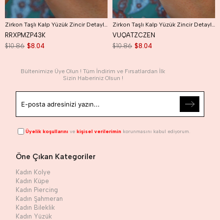
Zirkon Taşlı Kalp Yüzük Zincir Detaylı Kalp Model Yüzük Size 18
Zirkon Taşlı Kalp Yüzük Zincir Detaylı Kalp Model Yüzük Size 17
RRXPMZP43K
VUQATZCZEN
$10.86
$8.04
$10.86
$8.04
Bültenimize Üye Olun ! Tüm İndirim ve Fırsatlardan İlk
Sizin Haberiniz Olsun !
Üyelik koşullarını
ve
kişisel verilerimin
korunmasını kabul ediyorum.
Öne Çıkan Kategoriler
Kadın Kolye
Kadın Küpe
Kadın Piercing
Kadın Şahmeran
Kadın Bileklik
Kadın Yüzük