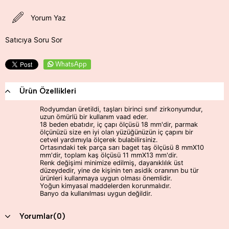
Yorum Yaz
Satıcıya Soru Sor
WhatsApp
Ürün Özellikleri
Rodyumdan üretildi, taşları birinci sınıf zirkonyumdur,
uzun ömürlü bir kullanım vaad eder.
18 beden ebatıdır, iç çapı ölçüsü 18 mm'dir, parmak
ölçünüzü size en iyi olan yüzüğünüzün iç çapını bir
cetvel yardımıyla ölçerek bulabilirsiniz.
Ortasındaki tek parça sarı baget taş ölçüsü 8 mmX10
mm'dir, toplam kaş ölçüsü 11 mmX13 mm'dir.
Renk değişimi minimize edilmiş, dayanıklılık üst
düzeydedir, yine de kişinin ten asidik oranının bu tür
ürünleri kullanmaya uygun olması önemlidir.
Yoğun kimyasal maddelerden korunmalıdır.
Banyo da kullanılması uygun değildir.
Yorumlar
(0)