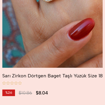
Sarı Zirkon Dörtgen Baget Taşlı Yüzük Size 18
$10.86
$8.04
%
26
İndirim