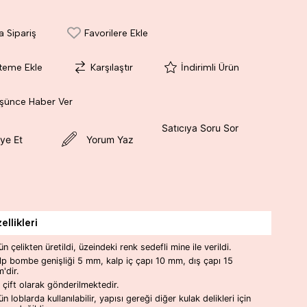
a Sipariş
Favorilere Ekle
steme Ekle
Karşılaştır
İndirimli Ürün
üşünce Haber Ver
Satıcıya Soru Sor
ye Et
Yorum Yaz
llikleri
ün çelikten üretildi, üzeindeki renk sedefli mine ile verildi.
lp bombe genişliği 5 mm, kalp iç çapı 10 mm, dış çapı 15
'dir.
r çift olarak gönderilmektedir.
ün loblarda kullanılabilir, yapısı gereği diğer kulak delikleri için