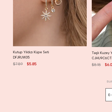
Kutup Yıldızı Küpe Seti
DFJRUW35
CJHU9C6CT
$7.89
$5.85
$8.18
$6.
Bül