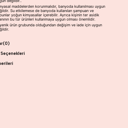
gun değildir..
myasal maddelerden korunmalıdır, banyoda kullanılması uygun
ğildir. Su etkilemese de banyoda kullanılan şampuan ve
bunlar yoğun kimyasallar içerebilir. Ayrıca kişinin ter asidik
anının bu tür ürünleri kullanmaya uygun olması önemlidir.
jyenik ürün grubunda olduğundan değişim ve iade için uygun
ildir.
ar
(0)
Seçenekleri
erileri