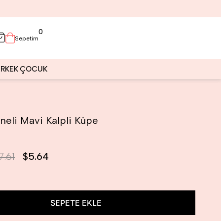
0
Sepetim
ERKEK
ÇOCUK
neli Mavi Kalpli Küpe
7.61
$5.64