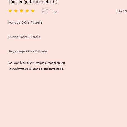
Tüm Değerlendirmeler (
)
Ortalama
0
Değer
Puan
Konuya Göre Filtrele
Puana Göre Filtrele
Seçeneğe Göre Filtrele
Yorumlar
mağazamızdan alınmıştır.
tarafından desteklenmektedir.