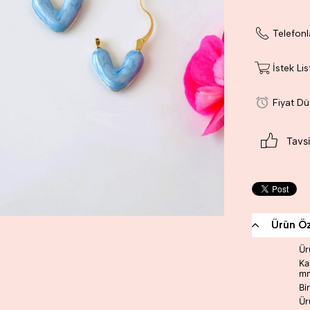
Telefonl
İstek Li
Fiyat D
Tavsi
Ürün Öze
Ür
Ka
mm
Bi
Ür