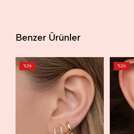
Benzer Ürünler
%26
%26