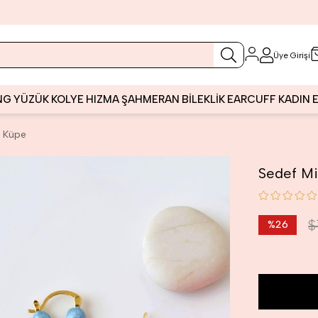
Üye Girişi
NG
YÜZÜK
KOLYE
HIZMA
ŞAHMERAN
BİLEKLİK
EARCUFF
KADIN
i Küpe
Sedef Mi
$
%
26
İndirim