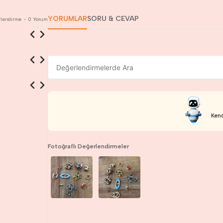
YORUMLAR
SORU & CEVAP
lendirme
•
0
Yorum
Kend
Fotoğraflı Değerlendirmeler