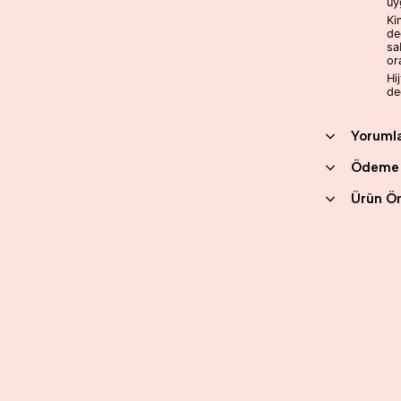
uy
Ki
de
sa
or
Hi
değ
Yoruml
Ödeme 
Ürün Ön