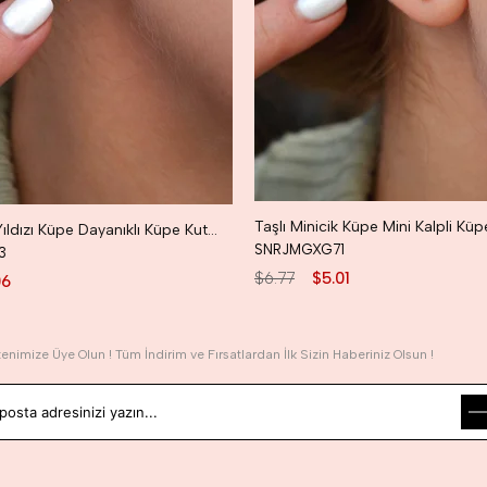
Taşlı Kuzey Yıldızı Küpe Dayanıklı Küpe Kutup Yıldızı Küpe
SNRJMGXG71
3
$6.77
$5.01
06
tenimize Üye Olun ! Tüm İndirim ve Fırsatlardan İlk Sizin Haberiniz Olsun !