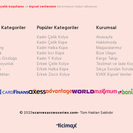
yelik koşullarını
ve
kişisel verilerimin
korunmasını kabul ediyorum.
 Kategoriler
Popüler Kategoriler
Kurumsal
Kadın Çelik Kolye
Anasayfa
Kadın Çelik Küpe
Hakkımızda
ng
Kadın Halka Küpe
Mağazalarımız
ik
Kadın İnci Küpe
Bize Ulaşın
ş Gözlüğü
Kadın Y Kolye
Kargo Takip
Boyunluk
Erkek Çelik Kolye
Teslimat ve İade Koş
h
Erkek Halka Küpe
Sıkça Sorulan Sorula
ıkları
Erkek Zincir Kolye
KVKK Kişisel Veriler
© 2023
scarvesaccessories.com
- Tüm Hakları Saklıdır.