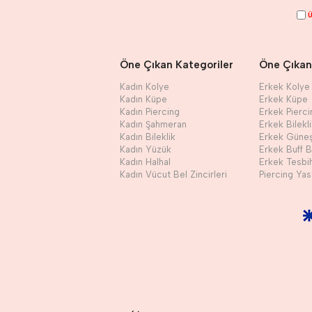
Ü
Öne Çıkan Kategoriler
Öne Çıkan
Kadın Kolye
Erkek Kolye
Kadın Küpe
Erkek Küpe
Kadın Piercing
Erkek Pierci
Kadın Şahmeran
Erkek Bilekl
Kadın Bileklik
Erkek Güne
Kadın Yüzük
Erkek Buff 
Kadın Halhal
Erkek Tesbi
Kadın Vücut Bel Zincirleri
Piercing Yast