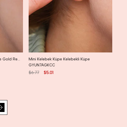
Taşlı Minicik Küpe Mini Kalpli Küpe Gold Renk
Mini Kelebek Küpe Kelebekli Küpe
GYUN7AGKCC
$6.77
$5.01