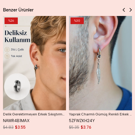
Benzer Ürünler
%26
%30
Delik Gerektirmeyen Erkek Sıkıştırmalı Çelik Halka Küpe
Yaprak Charmlı Gümüş Renkli Erkek Çelik Halka Küpe Yapraklı
NAWR4B1MAX
5ZFWZKH24Y
$4.83
$3.55
$5.35
$3.76