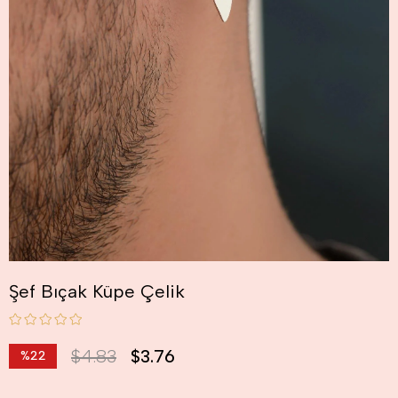
Şef Bıçak Küpe Çelik
$4.83
$3.76
%
22
İndirim