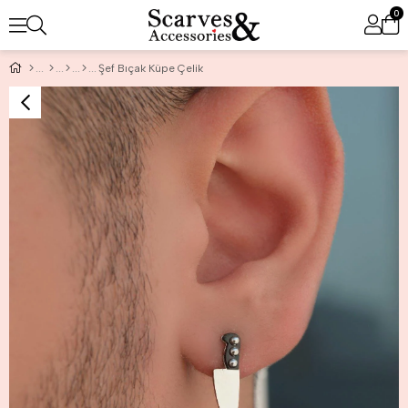
0
Şef Bıçak Küpe Çelik