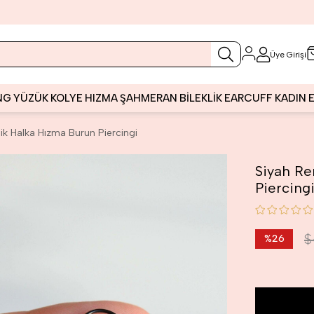
Üye Girişi
NG
YÜZÜK
KOLYE
HIZMA
ŞAHMERAN
BİLEKLİK
EARCUFF
KADIN
ik Halka Hızma Burun Piercingi
Siyah Re
Piercing
$
%
26
İndirim