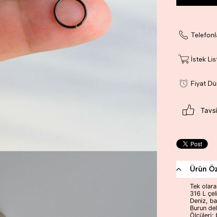
Telefonl
İstek Li
Fiyat D
Tavsi
Ürün Öze
Tek olara
316 L çeli
Deniz, b
Burun deli
Ölçüleri;