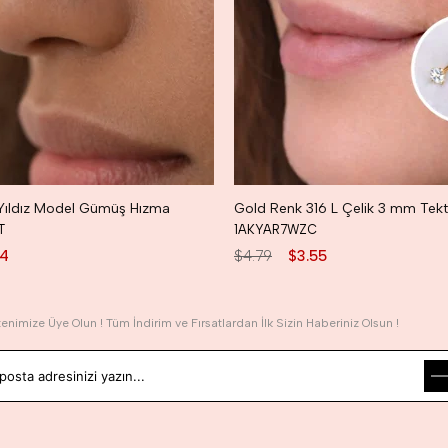
ı Yıldız Model Gümüş Hızma
T
1AKYAR7WZC
34
$4.79
$3.55
tenimize Üye Olun ! Tüm İndirim ve Fırsatlardan İlk Sizin Haberiniz Olsun !