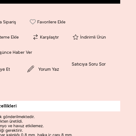
a Sipariş
Favorilere Ekle
steme Ekle
Karşılaştır
İndirimli Ürün
üşünce Haber Ver
Satıcıya Soru Sor
ye Et
Yorum Yaz
llikleri
k gönderilmektedir.
kten üretildi.
anyo ve havuz etkilemez.
ği gerektirir.
 bar kalınlığı 0.8 mm, halka iç çapı 8 mm.