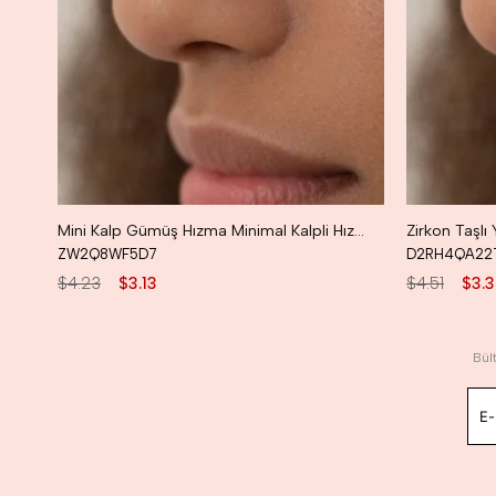
Mini Kalp Gümüş Hızma Minimal Kalpli Hızma
Zirkon Taşl
ZW2Q8WF5D7
D2RH4QA22
$4.23
$3.13
$4.51
$3.
Bül