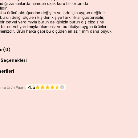
madığı zamanlarda nemden uzak kuru bir ortamda
ıdır.
ubu ürünü olduğundan değişim ve iade için uygun değildir.
urun deliği ölçüleri kişiden kişiye farklılıklar gösterebilir,
bir cetvel yardımıyla burun deliğinizin burun dış çizgisine
ı bir cetvel yardımıyla ölçmeniz ve bu ölçüye uygun ürünleri
tmenizdir. Ürün halka çapı bu ölçüden en az 1 mm daha büyük
ar
(0)
Seçenekleri
erileri
4.5
lama Ürün Puanı: