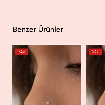
Benzer Ürünler
%26
%26