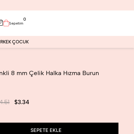
0
Sepetim
ERKEK
ÇOCUK
nkli 8 mm Çelik Halka Hızma Burun
i
4.51
$3.34