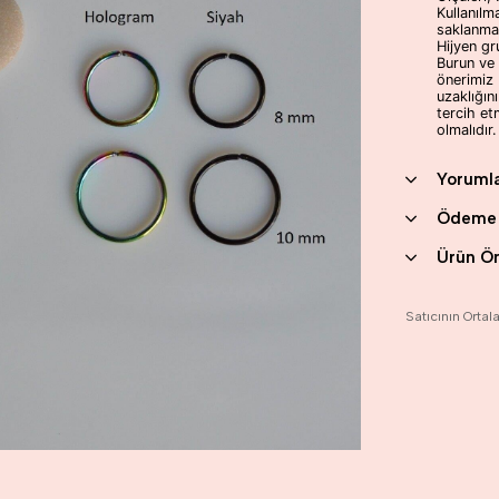
Kullanıl
saklanmal
Hijyen gr
Burun ve b
önerimiz 
uzaklığın
tercih e
olmalıdır.
Yoruml
Ödeme 
Ürün Ön
Satıcının Orta