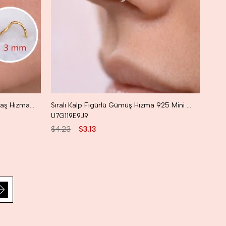
Gold Renk 316 L Çelik 3 mm Tektaş Hızma Arkası Kıvrımlı Düşmeyen Burun Piercingi
Sıralı Kalp Figürlü Gümüş Hızma 925 Mini 3 Kalpli Hızma
U7G119E9J9
$4.23
$3.13