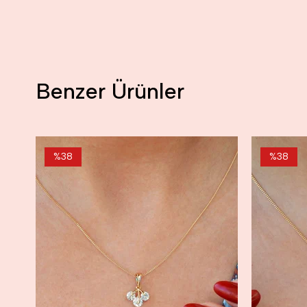
Benzer Ürünler
%38
%38