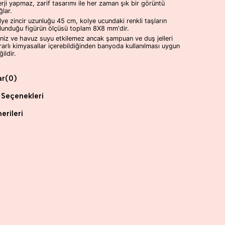
erji yapmaz, zarif tasarımı ile her zaman şık bir görüntü
ğlar.
lye zincir uzunluğu 45 cm, kolye ucundaki renkli taşların
lunduğu figürün ölçüsü toplam 8X8 mm'dir.
niz ve havuz suyu etkilemez ancak şampuan ve duş jelleri
rarlı kimyasallar içerebildiğinden banyoda kullanılması uygun
ildir.
ar
(0)
Seçenekleri
erileri