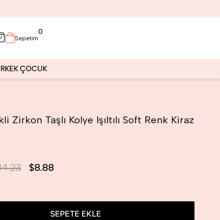
0
Sepetim
ERKEK
ÇOCUK
li Zirkon Taşlı Kolye Işıltılı Soft Renk Kiraz
14.23
$8.88