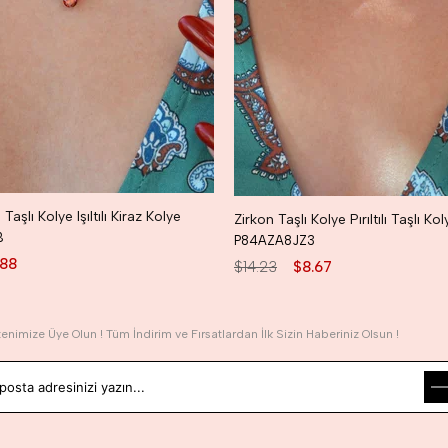
Taşlı Kolye Işıltılı Kiraz Kolye
Zirkon Taşlı Kolye Pırıltılı Taşlı Kol
B
P84AZA8JZ3
.88
$14.23
$8.67
tenimize Üye Olun ! Tüm İndirim ve Fırsatlardan İlk Sizin Haberiniz Olsun !