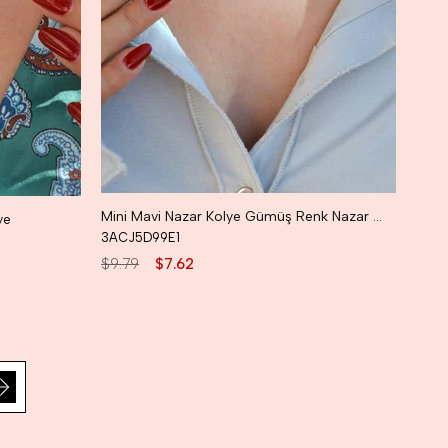
Mini Mavi Nazar Kolye Gümüş Renk Nazar Boncuklu Kolye
ye
3ACJ5D99E1
$9.79
$7.62