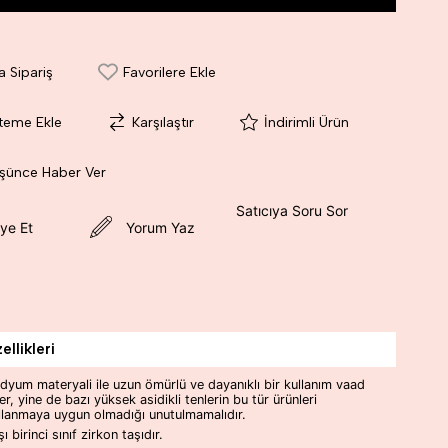
a Sipariş
Favorilere Ekle
steme Ekle
Karşılaştır
İndirimli Ürün
üşünce Haber Ver
Satıcıya Soru Sor
ye Et
Yorum Yaz
llikleri
dyum materyali ile uzun ömürlü ve dayanıklı bir kullanım vaad
er, yine de bazı yüksek asidikli tenlerin bu tür ürünleri
llanmaya uygun olmadığı unutulmamalıdır.
ı birinci sınıf zirkon taşıdır.