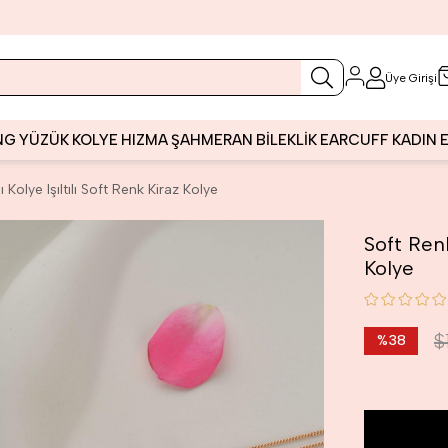
Üye Girişi
NG
YÜZÜK
KOLYE
HIZMA
ŞAHMERAN
BİLEKLİK
EARCUFF
KADIN
 Kolye Işıltılı Soft Renk Kiraz Kolye
Soft Renk
Kolye
$
%
38
İndirim