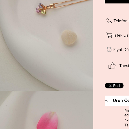
Telefonl
İstek Li
Fiyat D
Tavsi
Ürün Öze
Ro
ed
ku
Taş