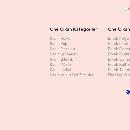
Ü
Öne Çıkan Kategoriler
Öne Çıkan
Kadın Kolye
Erkek Kolye
Kadın Küpe
Erkek Küpe
Kadın Piercing
Erkek Pierci
Kadın Şahmeran
Erkek Bilekl
Kadın Bileklik
Erkek Güne
Kadın Yüzük
Erkek Buff 
Kadın Halhal
Erkek Tesbi
Kadın Vücut Bel Zincirleri
Piercing Yast