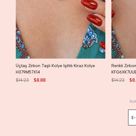
Üçtaş Zirkon Taşlı Kolye Işıltılı Kiraz Kolye
Renkli Zirkon 
H379M57X14
KFG6XK7UU
$14.23
$8.88
$14.23
$8
Bül