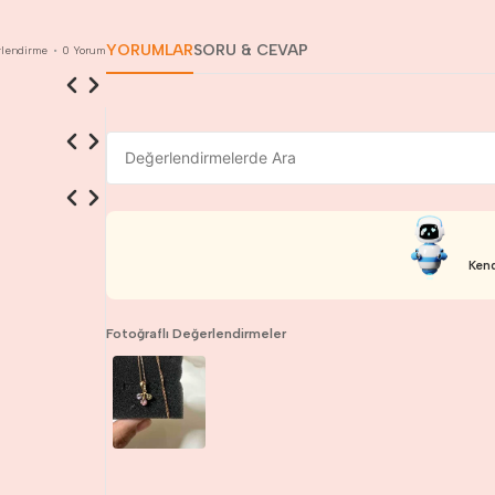
YORUMLAR
SORU & CEVAP
lendirme
•
0
Yorum
Kend
Fotoğraflı Değerlendirmeler