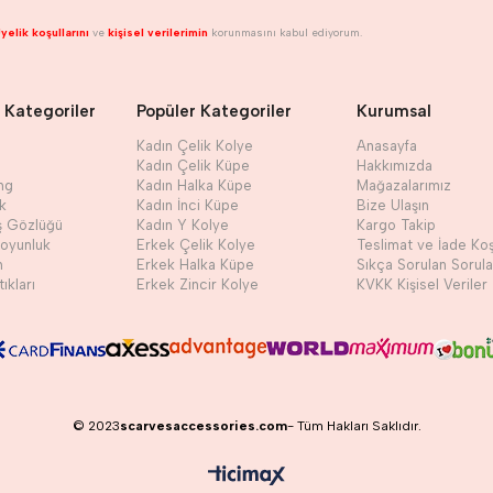
yelik koşullarını
ve
kişisel verilerimin
korunmasını kabul ediyorum.
 Kategoriler
Popüler Kategoriler
Kurumsal
Kadın Çelik Kolye
Anasayfa
Kadın Çelik Küpe
Hakkımızda
ng
Kadın Halka Küpe
Mağazalarımız
ik
Kadın İnci Küpe
Bize Ulaşın
ş Gözlüğü
Kadın Y Kolye
Kargo Takip
Boyunluk
Erkek Çelik Kolye
Teslimat ve İade Koş
h
Erkek Halka Küpe
Sıkça Sorulan Sorula
ıkları
Erkek Zincir Kolye
KVKK Kişisel Veriler
© 2023
scarvesaccessories.com
- Tüm Hakları Saklıdır.