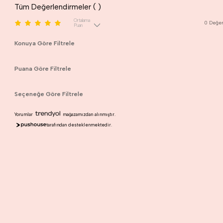
Tüm Değerlendirmeler (
)
Ortalama
0
Değer
Puan
Konuya Göre Filtrele
Puana Göre Filtrele
Seçeneğe Göre Filtrele
Yorumlar
mağazamızdan alınmıştır.
tarafından desteklenmektedir.