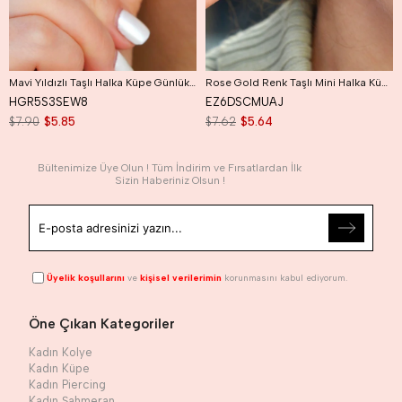
Mavi Yıldızlı Taşlı Halka Küpe Günlük Kullanıma Uygun Dayanıklı Küpe
Rose Gold Renk Taşlı Mini Halka Küpe Günlük Kullanıma Uygun Dayanıklı Küpe
HGR5S3SEW8
EZ6DSCMUAJ
$7.90
$5.85
$7.62
$5.64
Bültenimize Üye Olun ! Tüm İndirim ve Fırsatlardan İlk
Sizin Haberiniz Olsun !
Üyelik koşullarını
ve
kişisel verilerimin
korunmasını kabul ediyorum.
Öne Çıkan Kategoriler
Kadın Kolye
Kadın Küpe
Kadın Piercing
Kadın Şahmeran