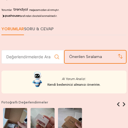
Yorumlar
mağazamızdan alınmıştır.
tarafından desteklenmektedir.
YORUMLAR
SORU & CEVAP
Önerilen Sıralama
AI Yorum Analizi:
Kendi bedeninizi almanızı öneririm.
Fotoğraflı Değerlendirmeler