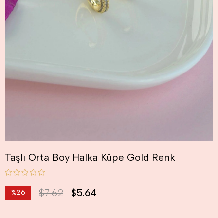
Taşlı Orta Boy Halka Küpe Gold Renk
$7.62
$5.64
%
26
İndirim